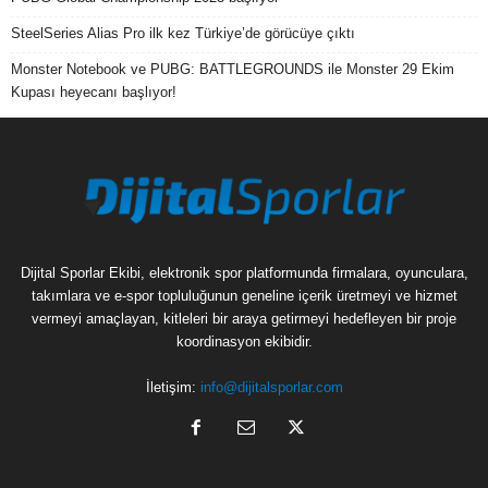
SteelSeries Alias Pro ilk kez Türkiye’de görücüye çıktı
Monster Notebook ve PUBG: BATTLEGROUNDS ile Monster 29 Ekim
Kupası heyecanı başlıyor!
Dijital Sporlar Ekibi, elektronik spor platformunda firmalara, oyunculara,
takımlara ve e-spor topluluğunun geneline içerik üretmeyi ve hizmet
vermeyi amaçlayan, kitleleri bir araya getirmeyi hedefleyen bir proje
koordinasyon ekibidir.
İletişim:
info@dijitalsporlar.com