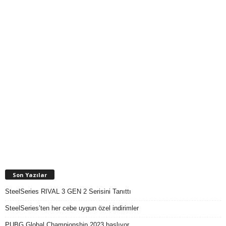
Son Yazılar
SteelSeries RIVAL 3 GEN 2 Serisini Tanıttı
SteelSeries’ten her cebe uygun özel indirimler
PUBG Global Championship 2023 başlıyor