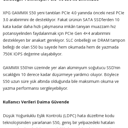
XPG GAMMIX S50 yeni tanıtılan PCIe 4.0 yanında önceki nesil PCIe
3.0 arabirimini de destekliyor. Fakat ürünün SATA SSD’lerden 10
kata kadar daha hızlı çalışmasına imkân tanıyan muazzam hız
potansiyelinden faydalanmak için PCIe Gen 4×4 arabirimini
destekleyen bir anakart gerekiyor. SLC önbelleği ve DRAM tampon
belleği de olan S50 bu sayede hem okumada hem de yazmada
750K IOPS değerine ulaşabiliyor.
GAMMIX S50’nin üzerinde yer alan alüminyum soğutucu SSD’nin
sıcaklığını 10 derece kadar düşürmeye yardımcı oluyor. Böylece
S50 uzun süre yük altında olduğunda bile maksimum okuma ve
yazma performansı sergileyebiliyor.
Kullanıcı Verileri Daima Güvende
Düşük Yoğunluklu Eşlik Kontrolü (LDPC) hata düzeltme kodu
teknolojisinden yararlanan S50, geniş bir yelpazedeki hataları