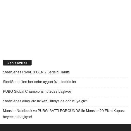
Son Yazılar
SteelSeries RIVAL 3 GEN 2 Serisini Tanıttı
SteelSeries’ten her cebe uygun özel indirimler
PUBG Global Championship 2023 başlıyor
SteelSeries Alias Pro ilk kez Türkiye’de görücüye çıktı
Monster Notebook ve PUBG: BATTLEGROUNDS ile Monster 29 Ekim Kupası
heyecanı başlıyor!