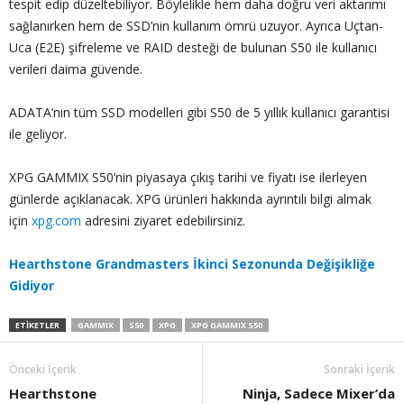
tespit edip düzeltebiliyor. Böylelikle hem daha doğru veri aktarımı
sağlanırken hem de SSD’nin kullanım ömrü uzuyor. Ayrıca Uçtan-
Uca (E2E) şifreleme ve RAID desteği de bulunan S50 ile kullanıcı
verileri daima güvende.
ADATA’nın tüm SSD modelleri gibi S50 de 5 yıllık kullanıcı garantisi
ile geliyor.
XPG GAMMIX S50’nin piyasaya çıkış tarihi ve fiyatı ise ilerleyen
günlerde açıklanacak. XPG ürünleri hakkında ayrıntılı bilgi almak
için
xpg.com
adresini ziyaret edebilirsiniz.
Hearthstone Grandmasters İkinci Sezonunda Değişikliğe
Gidiyor
ETIKETLER
GAMMIX
S50
XPG
XPG GAMMIX S50
Önceki İçerik
Sonraki İçerik
Hearthstone
Ninja, Sadece Mixer’da