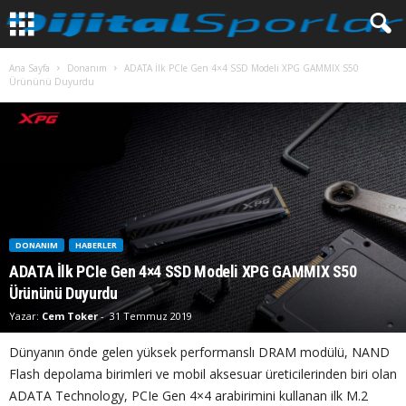
Ana Sayfa
Donanım
ADATA İlk PCIe Gen 4×4 SSD Modeli XPG GAMMIX S50
Ürününü Duyurdu
DONANIM
HABERLER
ADATA İlk PCIe Gen 4×4 SSD Modeli XPG GAMMIX S50
Ürününü Duyurdu
Yazar:
Cem Toker
-
31 Temmuz 2019
Dünyanın önde gelen yüksek performanslı DRAM modülü, NAND
Flash depolama birimleri ve mobil aksesuar üreticilerinden biri olan
ADATA Technology, PCIe Gen 4×4 arabirimini kullanan ilk M.2