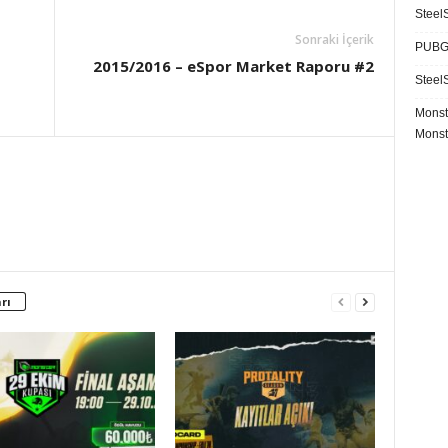
SteelS
Sonraki İçerik
PUBG 
2015/2016 – eSpor Market Raporu #2
SteelS
Monst
Monst
rı