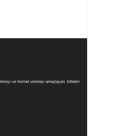
üretmeyi ve hizmet vermeyi amaçlayan, kitleleri