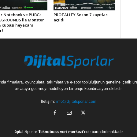
r
Haberler
r Notebook ve PUBG:
PROTALITY Sezon 7 kayıtları
GROUNDS ile Monster
açıldı
m Kupası heyecanı
r!
munda firmalara, oyunculara, takımlara ve e-spor topluluğunun geneline içerik 
bir araya getirmeyi hedefleyen bir proje koordinasyon ekibidir.
İletişim:
info@dijitalsporlar.com
Dijital Sporlar
Teknoboss veri merkezi
‘nde barındırılmaktadır.