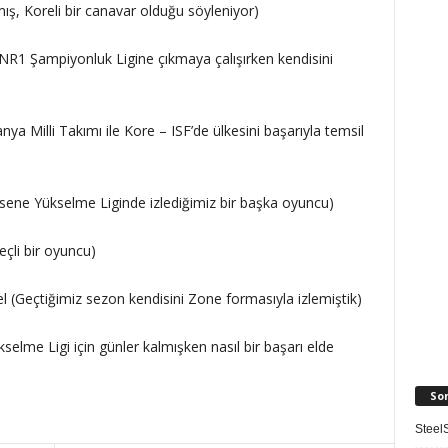
ış, Koreli bir canavar olduğu söyleniyor)
R1 Şampiyonluk Ligine çıkmaya çalışırken kendisini
 Milli Takımı ile Kore – ISF’de ülkesini başarıyla temsil
sene Yükselme Liginde izlediğimiz bir başka oyuncu)
çli bir oyuncu)
l (Geçtiğimiz sezon kendisini Zone formasıyla izlemiştik)
elme Ligi için günler kalmışken nasıl bir başarı elde
So
SteelS