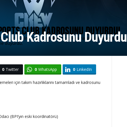
 Club Kadrosunu Duyurdu
0
Twitter
0
WhatsApp
0
LinkedIn
meleri için takım hazırlıklarını tamamladı ve kadrosunu
dacı (BPI’yın eski koordinatörü)