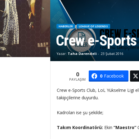
HABERLER
LEAGUE OF LEGENDS
Crew e-Sports
Yazar:
Taha Darendeli
-
23 Şubat 2016
0
0
Facebook
PAYLAŞIM
Crew e-Sports Club, LoL Yükselme Ligi ele
takipçilerine duyurdu.
Kadroları ise şu şekilde;
Takım Koordinatörü:
Ekin
“Maestro”
O