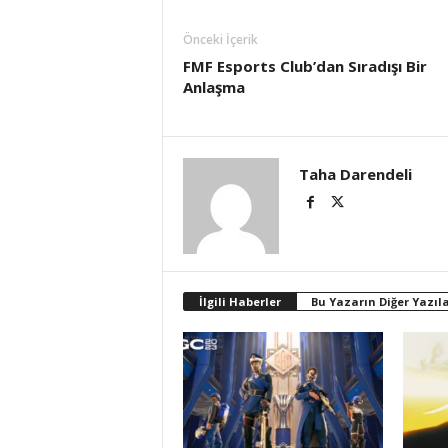
Önceki İçerik
FMF Esports Club’dan Sıradışı Bir
Anlaşma
Taha Darendeli
İlgili Haberler
Bu Yazarın Diğer Yazıla