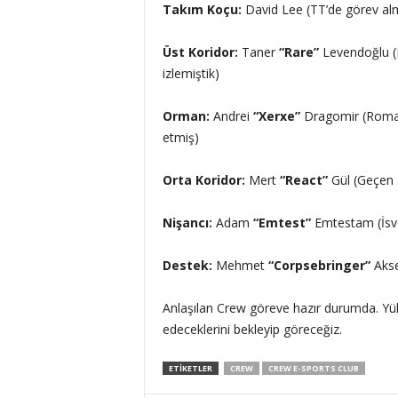
Takım Koçu:
David Lee (TT’de görev alm
Üst Koridor:
Taner
“Rare”
Levendoğlu (N
izlemiştik)
Orman:
Andrei
“Xerxe”
Dragomir (Romanya
etmiş)
Orta Koridor:
Mert
“React”
Gül (Geçen 
Nişancı:
Adam
“Emtest”
Emtestam (İsve
Destek:
Mehmet
“Corpsebringer”
Akse
Anlaşılan Crew göreve hazır durumda. Yüks
edeceklerini bekleyip göreceğiz.
ETIKETLER
CREW
CREW E-SPORTS CLUB