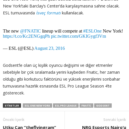
New York’taki Barclay’s Center’da karşılaşmasına sahne olacak.
ESL turnuvasında
İsveç formatı
kullanılacak.
The new
@FNATIC
lineup will compete at
#ESLOne
New York!
https://t.co/Kc2ENGgqPh
pic.twitter.com/GKIGygf3Vm
— ESL (@ESL)
August 23, 2016
Godsent’le olan üç kişilik oyuncu değişimi ve diğer etmenler
sebebiyle bir çok sıralamada yerini kaybeden Fnatic, her zaman
olduğu gibi korkutucu faktörünü ve yüksek enerjilerini sonbahar
turnuvasına hazırlık esnasında ESL Pro League Season 4’te
gösterecek.
ETIKETLER
ESL ONE NEW YORK
ESL PRO LEAGUE
FNATIC
GODSENT
Önceki İçerik
Sonraki İçerik
Utku Can “theflyingram”
NRG Esports Nairo’u