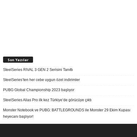
Son Yazılar
SteelSeries RIVAL 3 GEN 2 Serisini Tanıttı
SteelSeries’ten her cebe uygun özel indirimler
PUBG Global Championship 2023 başlıyor
SteelSeries Alias Pro ilk kez Türkiye’de görücüye çıktı
Monster Notebook ve PUBG: BATTLEGROUNDS ile Monster 29 Ekim Kupası
heyecanı başlıyor!