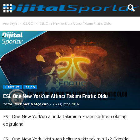
Ana Sayfa
CS:GO
ESL One New York’un Altıncı Takımı Fnatic Oldu
HABERLER
CS:GO
ESL One New York’un Altıncı Takımı Fnatic Oldu
Yazar:
Mehmet Nalçakan
-
25 Ağustos 2016
ESL One New York’un altında takımının Fnatic kadrosu olacağı
doğrulandı.
ESL One New York, ikisi şuan belirsiz sekiz takımın 1-2 Ekim’de