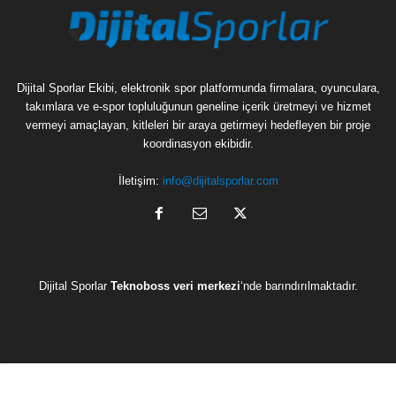
Dijital Sporlar Ekibi, elektronik spor platformunda firmalara, oyunculara,
takımlara ve e-spor topluluğunun geneline içerik üretmeyi ve hizmet
vermeyi amaçlayan, kitleleri bir araya getirmeyi hedefleyen bir proje
koordinasyon ekibidir.
İletişim:
info@dijitalsporlar.com
Dijital Sporlar
Teknoboss veri merkezi
‘nde barındırılmaktadır.
C
D
H
H
L
O
Hakkımızda
Reklam