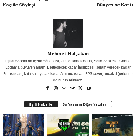
Koç ile Söyleşi
Bünyesine Kattı
Mehmet Nalçakan
Dijital Sporlar'da İçerik Yöneticisi, Crash Bandicoot'la, Solid Snake'le, Gabriel
Logan'la büyüyen adam. Dertleşecek kadar İngilizcesi, selam verecek kadar
Fransızcası, kafa sallayacak kadar Almancası var. FPS sever, ancak diğerlerine
de burun bükmez.
İlgili Haberler
Bu Yazarın Diğer Yazıları