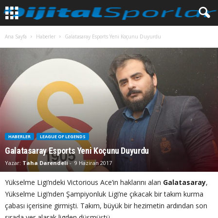
Ana Sayfa
Haberler
Galatasaray Esports Yeni Koçunu Duyurdu
HABERLER
LEAGUE OF LEGENDS
Galatasaray Esports Yeni Koçunu Duyurdu
Yazar:
Taha Darendeli
-
9 Haziran 2017
Yükselme Ligi’ndeki Victorious Ace’in haklarını alan
Galatasaray
,
Yükselme Ligi’nden Şampiyonluk Ligi’ne çıkacak bir takım kurma
çabası içerisine girmişti. Takım, büyük bir hezimetin ardından son
sırada yer alarak ligden düşmüştü.