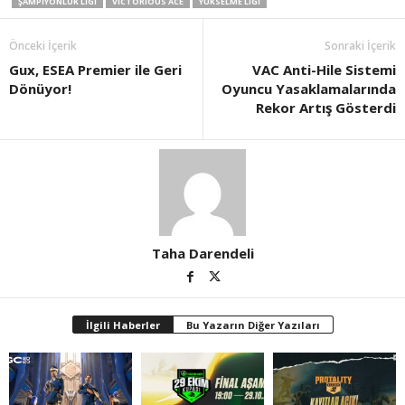
ŞAMPIYONLUK LIGI
VICTORIOUS ACE
YÜKSELME LIGI
Önceki İçerik
Sonraki İçerik
Gux, ESEA Premier ile Geri
VAC Anti-Hile Sistemi
Dönüyor!
Oyuncu Yasaklamalarında
Rekor Artış Gösterdi
Taha Darendeli
İlgili Haberler
Bu Yazarın Diğer Yazıları