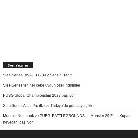
Son Yazılar
SteelSeries RIVAL 3 GEN 2 Serisini Tanıttı
SteelSeries’ten her cebe uygun özel indirimler
PUBG Global Championship 2023 başlıyor
SteelSeries Alias Pro ilk kez Türkiye’de görücüye çıktı
Monster Notebook ve PUBG: BATTLEGROUNDS ile Monster 29 Ekim Kupası
heyecanı başlıyor!