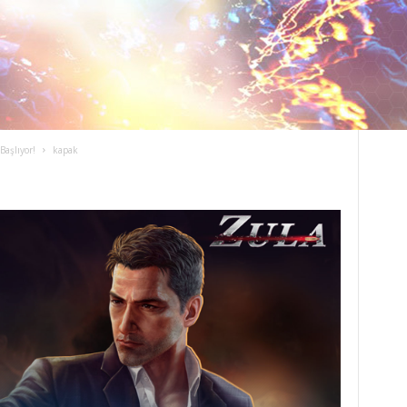
aşlıyor!
kapak