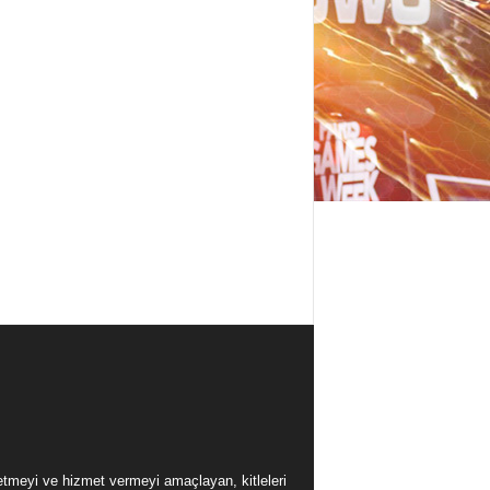
üretmeyi ve hizmet vermeyi amaçlayan, kitleleri