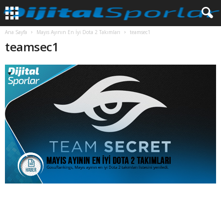
Ana Sayfa
Mayıs Ayının En İyi Dota 2 Takımları
teamsec1
teamsec1