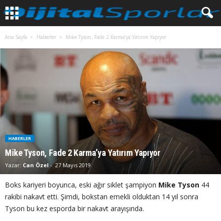
Ana Sayfa
Haberler
Mike Tyson, Fade 2 Karma’ya Yatırım Yapıyor
HABERLER
Mike Tyson, Fade 2 Karma’ya Yatırım Yapıyor
Yazar:
Can Özel
-
27 Mayıs 2019
Boks kariyeri boyunca, eski ağır siklet şampiyon
Mike Tyson
44
rakibi nakavt etti. Şimdi, bokstan emekli olduktan 14 yıl sonra
Tyson bu kez esporda bir nakavt arayışında.