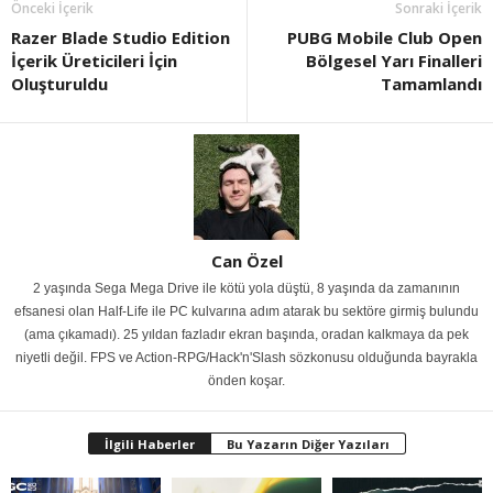
Önceki İçerik
Sonraki İçerik
Razer Blade Studio Edition
PUBG Mobile Club Open
İçerik Üreticileri İçin
Bölgesel Yarı Finalleri
Oluşturuldu
Tamamlandı
Can Özel
2 yaşında Sega Mega Drive ile kötü yola düştü, 8 yaşında da zamanının
efsanesi olan Half-Life ile PC kulvarına adım atarak bu sektöre girmiş bulundu
(ama çıkamadı). 25 yıldan fazladır ekran başında, oradan kalkmaya da pek
niyetli değil. FPS ve Action-RPG/Hack'n'Slash sözkonusu olduğunda bayrakla
önden koşar.
İlgili Haberler
Bu Yazarın Diğer Yazıları