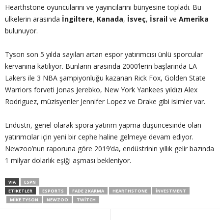
Hearthstone oyuncularını ve yayıncılarını bünyesine topladı. Bu
ülkelerin arasında
İngiltere
,
Kanada
,
İsveç
,
İsrail
ve
Amerika
bulunuyor.
Tyson son 5 yılda sayıları artan espor yatırımcısı ünlü sporcular
kervanına katılıyor. Bunların arasında 2000’lerin başlarında LA
Lakers ile 3 NBA şampiyonluğu kazanan Rick Fox, Golden State
Warriors forveti Jonas Jerebko, New York Yankees yıldızı Alex
Rodriguez, müzisyenler Jennifer Lopez ve Drake gibi isimler var.
Endüstri, genel olarak spora yatırım yapma düşüncesinde olan
yatırımcılar için yeni bir cephe haline gelmeye devam ediyor.
Newzoo’nun raporuna göre 2019’da, endüstrinin yıllık gelir bazında
1 milyar dolarlık eşiği aşması bekleniyor.
VIA
ESPN
ETIKETLER
ESPORTS
FADE 2 KARMA
HEARTHSTONE
INVESTMENT
MIKE TYSON
NEWZOO
TWITCH