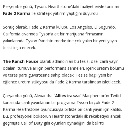
Perşembe günü, Tyson, Hearthstone’daki faaliyetleriyle tanınan
Fade 2 Karma
ile stratejik yatırım yaptığını duyurdu.
Sonuç olarak, Fade 2 Karma kulübü Los Angeles, El Segundo,
California civarında Tyson’a ait bir marijuana firmasının
yakınlarında Tyson Ranch’in merkezine çok yakın bir yeni yayın
tesisi inşa edecek.
The Ranch House
olarak adlandırılan bu tesis, özel canlı yayın
odaları, turnuvalar için performans sahneleri, içerik üretim bölümü
ve teras parti güvertesine sahip olacak. Tesise bağlı yeni bir
eğlence üretim stüdyosu da Fade 2 Karma tarafından işletilecek.
Çarşamba günü, Alexandra “
Alliestrasza
” Macpherson’ın Twitch
kanalında canlı yayınlanan bir programa Tyson birçok Fade 2
Karma Hearthstone oyuncusuyla birlikte bir canlı yayın için katıldı.
Bu, profesyonel boksörün Hearthstone’daki ilk rekabetiydi ancak
geçmişte Call of Duty gibi oyunları oynadığını da belirtti.