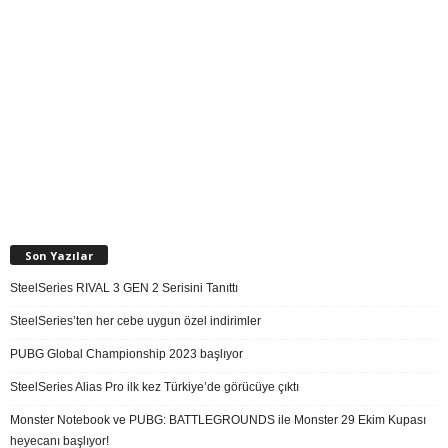
Son Yazılar
SteelSeries RIVAL 3 GEN 2 Serisini Tanıttı
SteelSeries’ten her cebe uygun özel indirimler
PUBG Global Championship 2023 başlıyor
SteelSeries Alias Pro ilk kez Türkiye’de görücüye çıktı
Monster Notebook ve PUBG: BATTLEGROUNDS ile Monster 29 Ekim Kupası
heyecanı başlıyor!