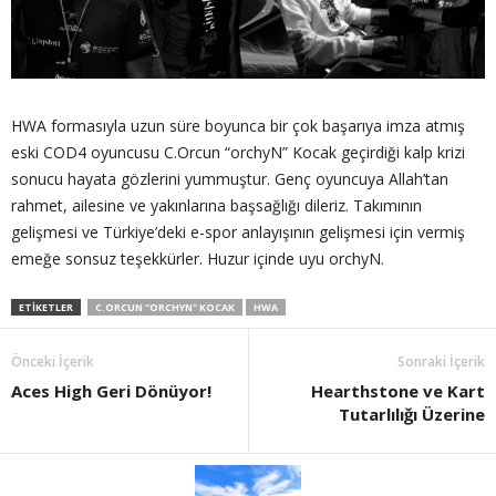
HWA formasıyla uzun süre boyunca bir çok başarıya imza atmış
eski COD4 oyuncusu C.Orcun “orchyN” Kocak geçirdiği kalp krizi
sonucu hayata gözlerini yummuştur. Genç oyuncuya Allah’tan
rahmet, ailesine ve yakınlarına başsağlığı dileriz. Takımının
gelişmesi ve Türkiye’deki e-spor anlayışının gelişmesi için vermiş
emeğe sonsuz teşekkürler. Huzur içinde uyu orchyN.
ETIKETLER
C.ORCUN "ORCHYN" KOCAK
HWA
Önceki İçerik
Sonraki İçerik
Aces High Geri Dönüyor!
Hearthstone ve Kart
Tutarlılığı Üzerine