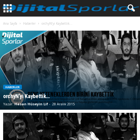
Ana Sayfa
Haberler
orchyN’yi Kaybettik…
HABERLER
orchyN’yi Kaybettik…
Yazar:
Hasan Hüseyin Lif
-
28 Aralık 2015