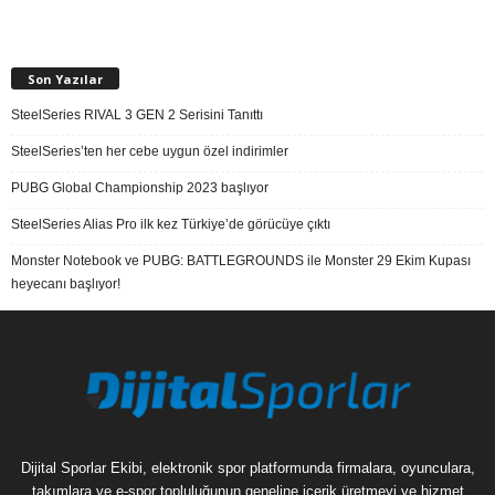
Son Yazılar
SteelSeries RIVAL 3 GEN 2 Serisini Tanıttı
SteelSeries’ten her cebe uygun özel indirimler
PUBG Global Championship 2023 başlıyor
SteelSeries Alias Pro ilk kez Türkiye’de görücüye çıktı
Monster Notebook ve PUBG: BATTLEGROUNDS ile Monster 29 Ekim Kupası
heyecanı başlıyor!
Dijital Sporlar Ekibi, elektronik spor platformunda firmalara, oyunculara,
takımlara ve e-spor topluluğunun geneline içerik üretmeyi ve hizmet