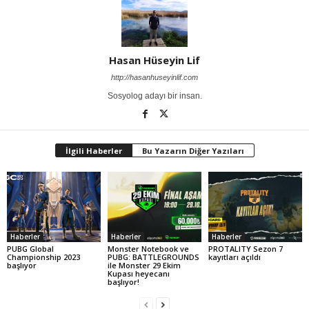
Hasan Hüseyin Lif
http://hasanhuseyinlif.com
Sosyolog adayı bir insan.
İlgili Haberler
Bu Yazarın Diğer Yazıları
Haberler
Haberler
Haberler
PUBG Global
Monster Notebook ve
PROTALITY Sezon 7
Championship 2023
PUBG: BATTLEGROUNDS
kayıtları açıldı
başlıyor
ile Monster 29 Ekim
Kupası heyecanı
başlıyor!