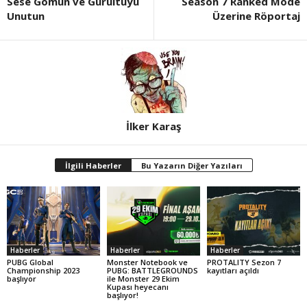
Sese Gömün ve Gürültüyü
Season 7 Ranked Mode
Unutun
Üzerine Röportaj
İlker Karaş
İlgili Haberler
Bu Yazarın Diğer Yazıları
Haberler
Haberler
Haberler
PUBG Global
Monster Notebook ve
PROTALITY Sezon 7
Championship 2023
PUBG: BATTLEGROUNDS
kayıtları açıldı
başlıyor
ile Monster 29 Ekim
Kupası heyecanı
başlıyor!