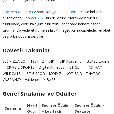
Logitech
ve
Seagate
sponsorluğunda,
eSports360
ile birlikte
düzenlenen,
Chapter 2020
‘nin de online olarak desteklediği
turnuvada, evde kaldığımız bu zorlu dönemde bahara espor
takımlarıyla veda ettik. Takımlar, 4 maçlık bu mücadelede, rekabeti
başka bir boyuta taşıdılar.
Davetli Takımlar
836.PİZZA LO. – 1907-FB – BJK – BJK Academy – BLAZE Eports
– CRIPS E-SPORTS – Digital Athletics – ETIGET – FASTPAY
WILDCATS – IST E-SPOR – MOD-Z – NOT FAIR – THATOC –
VAGRANCY – vaLiente – X-BASE
Genel Sıralama ve Ödüller
Nakit
Sponsor Ödülü
Sponsor Ödülü –
Sıralama
Ödül
– Logitech
Seagate