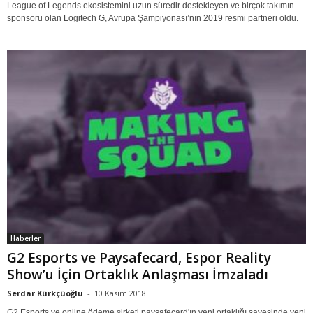
League of Legends ekosistemini uzun süredir destekleyen ve birçok takımın
sponsoru olan Logitech G, Avrupa Şampiyonası’nın 2019 resmi partneri oldu.
Haberler
G2 Esports ve Paysafecard, Espor Reality
Show’u İçin Ortaklık Anlaşması İmzaladı
Serdar Kürkçüoğlu
-
10 Kasım 2018
G2 Esports ve online ödeme şirketi paysafecard'ın yeni ortaklığı sayesinde yeni