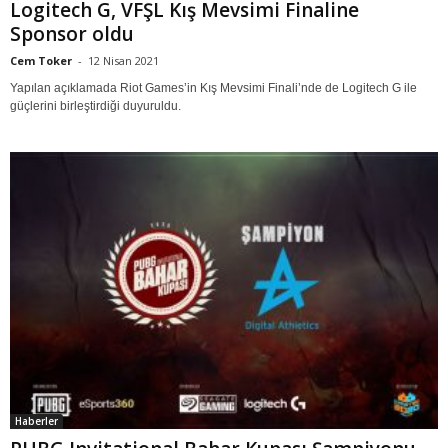
Logitech G, VFŞL Kış Mevsimi Finaline
Sponsor oldu
Cem Toker
-
12 Nisan 2021
Yapılan açıklamada Riot Games’in Kış Mevsimi Finali’nde de Logitech G ile
güçlerini birleştirdiği duyuruldu.
Haberler