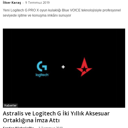
İlker Karaş
-
9 Temmuz 2019
Yeni Logitech G PRO X oyun kulaklığı Blue VO!CE teknolojisiyle profesyonel
seviyede işitme ve konuşma imkânı sunuyor
Haberler
Astralis ve Logitech G İki Yıllık Aksesuar
Ortaklığına İmza Attı
Serdar Kürkçüoğlu
-
3 Temmuz 2019