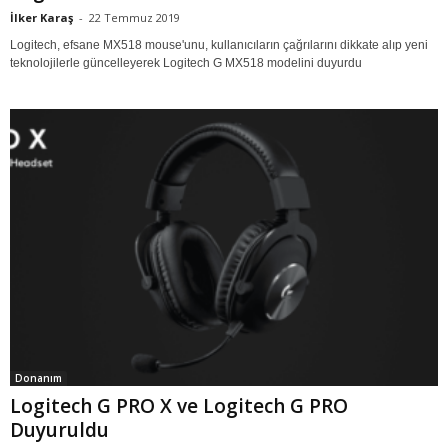
İlker Karaş
-
22 Temmuz 2019
Logitech, efsane MX518 mouse'unu, kullanıcıların çağrılarını dikkate alıp yeni
teknolojilerle güncelleyerek Logitech G MX518 modelini duyurdu
Donanım
Logitech G PRO X ve Logitech G PRO
Duyuruldu