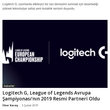
Logitech G, oyunlarda etkileyici bir ses deneyimi sunmak için tasarladığı
yüksek teknolojiye sahip yeni kulaklık serisini duyurdu.
Haberler
Logitech G, League of Legends Avrupa
Şampiyonası’nın 2019 Resmi Partneri Oldu
İlker Karaş
-
5 Şubat 2019