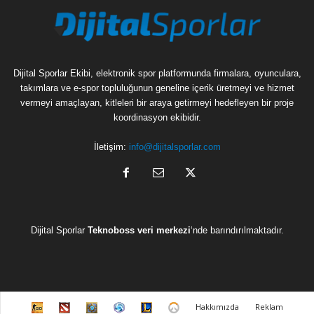
Dijital Sporlar Ekibi, elektronik spor platformunda firmalara, oyunculara,
takımlara ve e-spor topluluğunun geneline içerik üretmeyi ve hizmet
vermeyi amaçlayan, kitleleri bir araya getirmeyi hedefleyen bir proje
koordinasyon ekibidir.
İletişim:
info@dijitalsporlar.com
Dijital Sporlar
Teknoboss veri merkezi
‘nde barındırılmaktadır.
C
D
H
H
L
O
Hakkımızda
Reklam