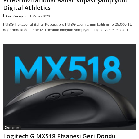
PUBG Invitational Bahar Kupası Şampiyonu
Digital Athletics
İlker Karaş
-
31 Mayıs 2020
PUBG Invitational Bahar Kupası, pro PUBG takımlarının katılımı ile 25.000 TL
değerindeki ödül havuzlu dostluk maçının şampiyonu Digital Athletics oldu.
Donanım
Logitech G MX518 Efsanesi Geri Döndü