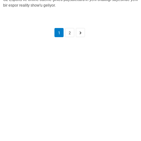
bir espor reality show'u geliyor.
1
2