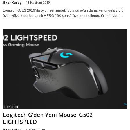
İlker Karaş
-
11 Haziran 2019
Logitech G, E3 2019’da oyun serisindeki üç mouse’un daha, kendi geliştirdiği
özel, yüksek performanslı HERO 16K sensörüyle güncelleneceğini duyurdu.
Donanım
Logitech G’den Yeni Mouse: G502
LIGHTSPEED
İlker Karaş
-
8 Mayıs 2019