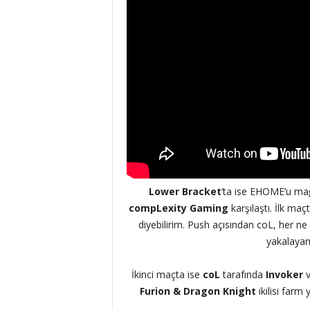
Lower Bracket
‘ta ise EHOME’u m
compLexity Gaming
karşılaştı. İlk maç
diyebilirim. Push açısından coL, her ne 
yakalaya
İkinci maçta ise
coL
tarafında
Invoker
Furion & Dragon Knight
ikilisi far