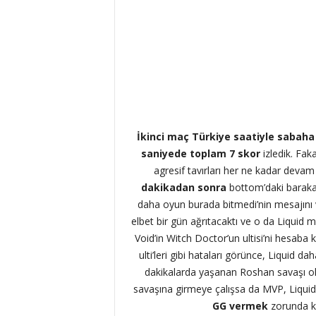
İkinci maç Türkiye saatiyle sabaha 
saniyede toplam 7 skor
izledik. Fak
agresif tavırları her ne kadar devam
dakikadan sonra
bottom’daki barakal
daha oyun burada bitmedi’nin mesajını v
elbet bir gün ağrıtacaktı ve o da Liquid 
Void’in Witch Doctor’un ultisi’ni hesaba
ulti’leri gibi hataları görünce, Liquid d
dakikalarda yaşanan Roshan savaşı o
savaşına girmeye çalışsa da MVP, Liquid 
GG vermek
zorunda k