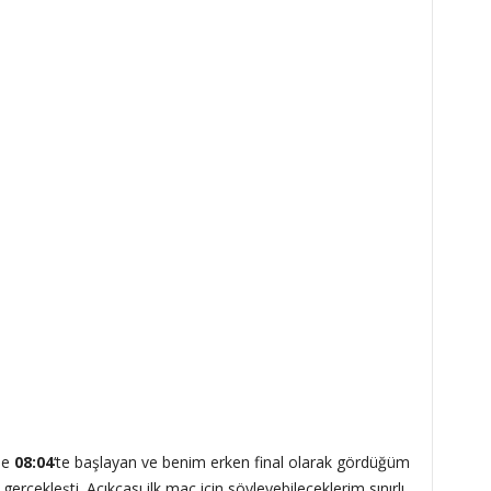
le
08:04
‘te başlayan ve benim erken final olarak gördüğüm
erçekleşti. Açıkçası ilk maç için söyleyebileceklerim sınırlı.