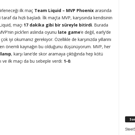
elirleneceği ilk maç
Team Liquid – MVP Phoenix
arasında
taraf da hızlı başladı. İlk maçta MVP, karşısında kendisinin
Liquid, maçı
17 dakika gibi bir süreyle bitirdi
. Burada
VP’nin pick’leri aslında oyunu
late game
‘e değil, early’de
a çok iyi okumanız gerekiyor. Özellikle de karşınızda yıllarını
 en önemli kaynağın bu olduğunu düşünüyorum. MVP, her
llanıp
, karşı lane’de skor aramaya çıktığında hep kötü
tı ve ilk maçı da bu sebeple verdi:
1-0
.
So
SteelS