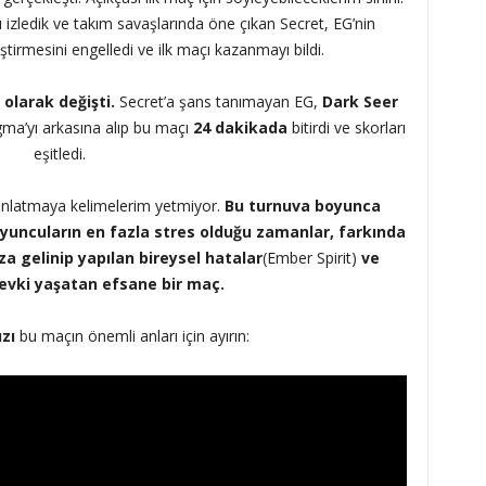
 izledik ve takım savaşlarında öne çıkan Secret, EG’nin
liştirmesini engelledi ve ilk maçı kazanmayı bildi.
olarak değişti.
Secret’a şans tanımayan EG,
Dark Seer
gma’yı arkasına alıp bu maçı
24 dakikada
bitirdi ve skorları
eşitledi.
anlatmaya kelimelerim yetmiyor.
Bu turnuva boyunca
 oyuncuların en fazla stres olduğu zamanlar, farkında
 gelinip yapılan bireysel hatalar
(Ember Spirit)
ve
zevki yaşatan efsane bir maç.
zı
bu maçın önemli anları için ayırın: