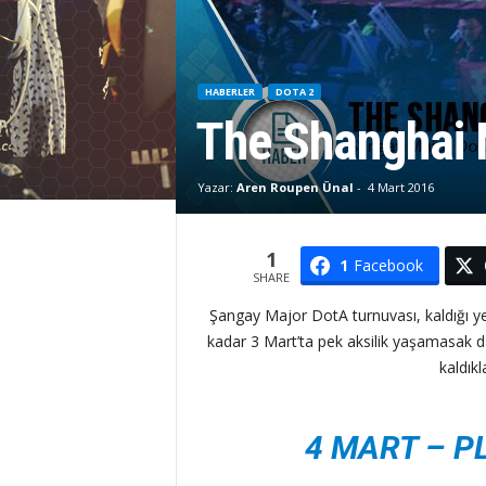
HABERLER
DOTA 2
The Shanghai M
Yazar:
Aren Roupen Ünal
-
4 Mart 2016
1
1
Facebook
SHARE
Şangay Major DotA turnuvası, kaldığı ye
kadar 3 Mart’ta pek aksilik yaşamasak da
kaldıkl
4 MART – P