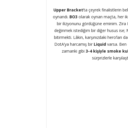
Upper Bracket
‘ta çeyrek finalistlerin b
oynandı.
BO3
olarak oynan maçta, her iki 
bir ilizyonunu gördüğüne eminim. Zira 
değinmek istediğim bir diğer husus ise; M
bitirmekti. Lâkin, karşınızdaki hero’ları d
DotA’ya harcamış bir
Liquid
varsa. Ben
zamanki gibi
3-4 kişiyle smoke ku
sürprizlerle karşılaş