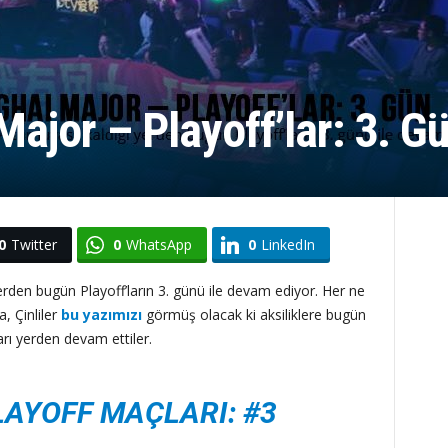
ajor – Playoff’lar: 3. G
0
Twitter
0
WhatsApp
0
LinkedIn
rden bugün Playoff’ların 3. günü ile devam ediyor. Her ne
, Çinliler
bu yazımızı
görmüş olacak ki aksiliklere bugün
arı yerden devam ettiler.
LAYOFF MAÇLARI: #3