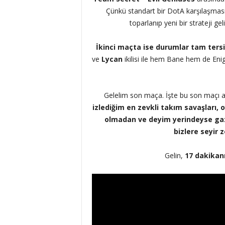
Çünkü standart bir DotA karşılaşması
toparlanıp yeni bir strateji ge
İkinci maçta ise durumlar tam tersi 
ve
Lycan
ikilisi ile hem Bane hem de Eni
Gelelim son maça. İşte bu son maçı 
izlediğim en zevkli takım savaşları,
olmadan ve deyim yerindeyse gaza
bizlere seyir 
Gelin,
17 dakikanı