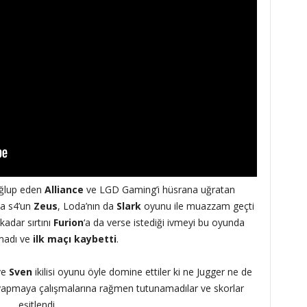
ağlup eden
Alliance
ve LGD Gaming’i hüsrana uğratan
ta s4’un
Zeus
, Loda’nın da
Slark
oyunu ile muazzam geçti
kadar sırtını
Furion
‘a da verse istediği ivmeyi bu oyunda
madı ve
ilk maçı kaybetti
.
ve
Sven
ikilisi oyunu öyle domine ettiler ki ne Jugger ne de
m yapmaya çalışmalarına rağmen tutunamadılar ve skorlar
eşitlendi.