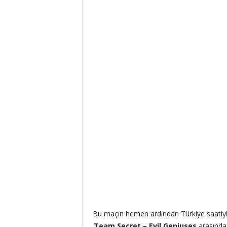
Bu maçın hemen ardından Türkiye saatiy
Team Secret – Evil Geniuses
arasında g