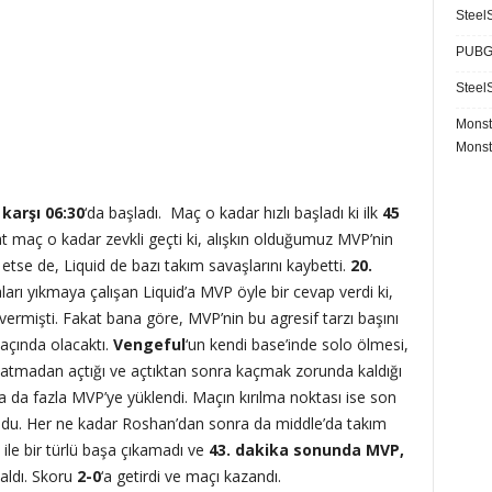
SteelS
PUBG 
SteelS
Monst
Monst
karşı 06:30
‘da başladı. Maç o kadar hızlı başladı ki ilk
45
at maç o kadar zevkli geçti ki, alışkın olduğumuz MVP’nin
 etse de, Liquid de bazı takım savaşlarını kaybetti.
20.
arı yıkmaya çalışan Liquid’a MVP öyle bir cevap verdi ki,
ermişti. Fakat bana göre, MVP’nin bu agresif tarzı başını
maçında olacaktı.
Vengeful
‘un kendi base’inde solo ölmesi,
 katmadan açtığı ve açtıktan sonra kaçmak zorunda kaldığı
aha da fazla MVP’ye yüklendi. Maçın kırılma noktası ise son
ldu. Her ne kadar Roshan’dan sonra da middle’da takım
ile bir türlü başa çıkamadı ve
43. dakika sonunda MVP,
aldı. Skoru
2-0
‘a getirdi ve maçı kazandı.