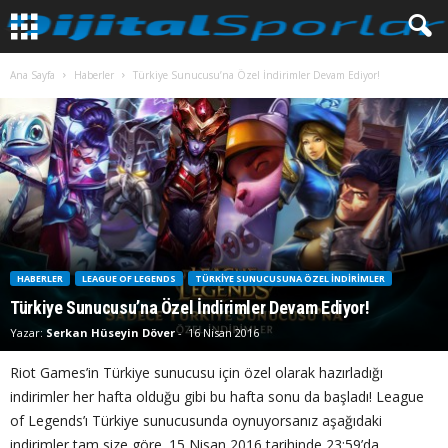
Ana Sayfa
Haberler
Türkiye Sunucusu’na Özel İndirimler Devam Ediyor!
HABERLER
LEAGUE OF LEGENDS
TÜRKIYE SUNUCUSUNA ÖZEL İNDIRIMLER
Türkiye Sunucusu’na Özel İndirimler Devam Ediyor!
Yazar:
Serkan Hüseyin Döver
-
16 Nisan 2016
Riot Games’in Türkiye sunucusu için özel olarak hazırladığı
indirimler her hafta olduğu gibi bu hafta sonu da başladı! League
of Legends’ı Türkiye sunucusunda oynuyorsanız aşağıdaki
indirimler tam size göre. 15 Nisan 2016 tarihinde 23:59’da