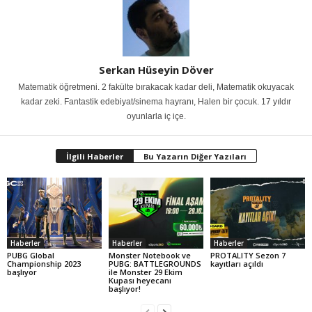
Serkan Hüseyin Döver
Matematik öğretmeni. 2 fakülte bırakacak kadar deli, Matematik okuyacak
kadar zeki. Fantastik edebiyat/sinema hayranı, Halen bir çocuk. 17 yıldır
oyunlarla iç içe.
İlgili Haberler
Bu Yazarın Diğer Yazıları
Haberler
Haberler
Haberler
PUBG Global
Monster Notebook ve
PROTALITY Sezon 7
Championship 2023
PUBG: BATTLEGROUNDS
kayıtları açıldı
başlıyor
ile Monster 29 Ekim
Kupası heyecanı
başlıyor!