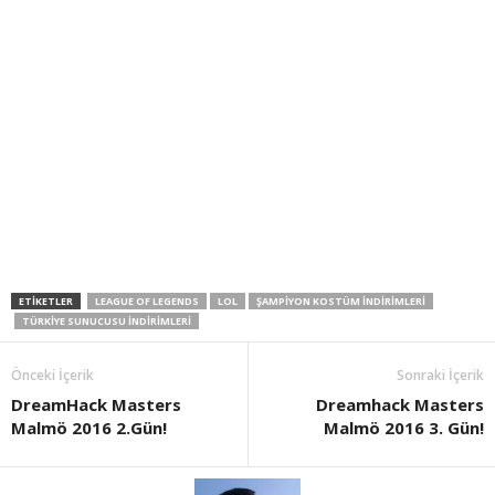
ETIKETLER
LEAGUE OF LEGENDS
LOL
ŞAMPIYON KOSTÜM İNDIRIMLERI
TÜRKIYE SUNUCUSU INDIRIMLERI
Önceki İçerik
Sonraki İçerik
DreamHack Masters
Dreamhack Masters
Malmö 2016 2.Gün!
Malmö 2016 3. Gün!