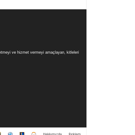
üretmeyi ve hizmet vermeyi amaçlayan, kitleleri
H
H
L
O
Hakkımızda
Reklam