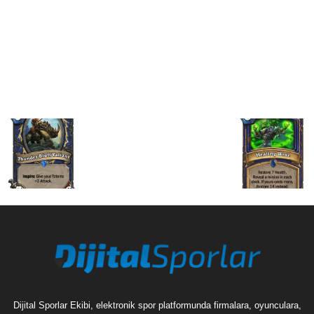
Dijital Sporlar Ekibi, elektronik spor platformunda firmalara, oyunculara,