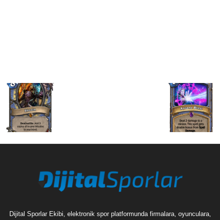
Dijital Sporlar Ekibi, elektronik spor platformunda firmalara, oyunculara,