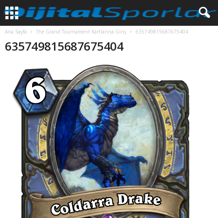
Ana Sayfa
The Grand Tournament Kartlarına Giriş
635749815687675404
635749815687675404