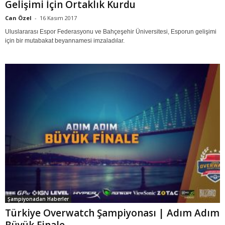
Gelişimi İçin Ortaklık Kurdu
Can Özel
-
16 Kasım 2017
Uluslararası Espor Federasyonu ve Bahçeşehir Üniversitesi, Esporun gelişimi
için bir mutabakat beyannamesi imzaladılar.
Şampiyonadan Haberler
Türkiye Overwatch Şampiyonası | Adım Adım