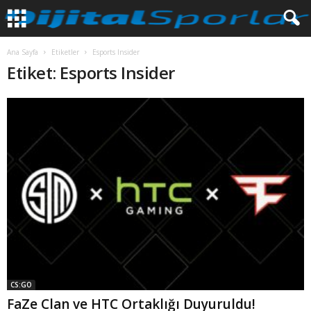
Ana Sayfa
Etiketler
Esports Insider
Etiket: Esports Insider
CS:GO
FaZe Clan ve HTC Ortaklığı Duyuruldu!