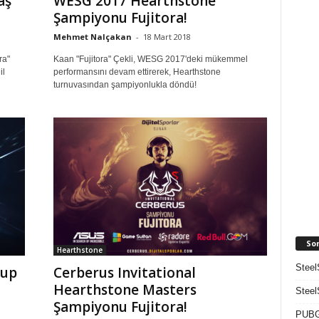
aş
WESG 2017 Hearthstone
Şampiyonu Fujitora!
Mehmet Nalçakan
-
18 Mart 2018
ra"
Kaan "Fujitora" Çekli, WESG 2017'deki mükemmel
il
performansını devam ettirerek, Hearthstone
turnuvasından şampiyonlukla döndü!
So
Hearthstone
Steel
rup
Cerberus Invitational
Hearthstone Masters
Steel
Şampiyonu Fujitora!
PUBG 