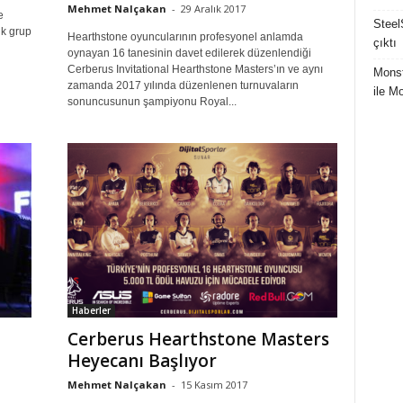
Mehmet Nalçakan
-
29 Aralık 2017
e
Steel
lk grup
Hearthstone oyuncularının profesyonel anlamda
çıktı
oynayan 16 tanesinin davet edilerek düzenlendiği
Cerberus Invitational Hearthstone Masters’ın ve aynı
Mons
zamanda 2017 yılında düzenlenen turnuvaların
ile M
sonuncusunun şampiyonu Royal...
Haberler
Cerberus Hearthstone Masters
Heyecanı Başlıyor
Mehmet Nalçakan
-
15 Kasım 2017