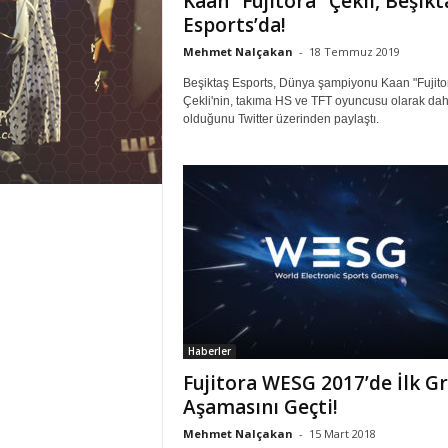
Kaan “Fujitora” Çekli, Beşikt
Esports’da!
Mehmet Nalçakan
-
18 Temmuz 2019
Beşiktaş Esports, Dünya şampiyonu Kaan "Fujito
Çekli'nin, takıma HS ve TFT oyuncusu olarak dah
olduğunu Twitter üzerinden paylaştı.
Haberler
Fujitora WESG 2017’de İlk G
Aşamasını Geçti!
Mehmet Nalçakan
-
15 Mart 2018