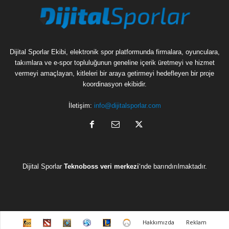
Dijital Sporlar Ekibi, elektronik spor platformunda firmalara, oyunculara,
takımlara ve e-spor topluluğunun geneline içerik üretmeyi ve hizmet
vermeyi amaçlayan, kitleleri bir araya getirmeyi hedefleyen bir proje
koordinasyon ekibidir.
İletişim:
info@dijitalsporlar.com
Dijital Sporlar
Teknoboss veri merkezi
‘nde barındırılmaktadır.
C
D
H
H
L
O
Hakkımızda
Reklam