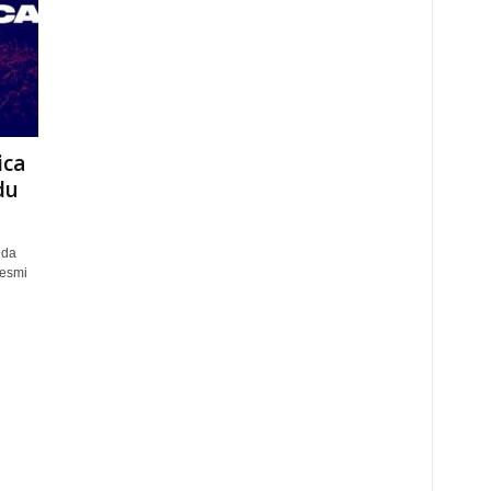
ica
du
nda
resmi