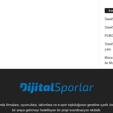
So
Steel
Steel
PUBG 
Steel
çıktı
Mons
ile M
munda firmalara, oyunculara, takımlara ve e-spor topluluğunun geneline içerik 
bir araya getirmeyi hedefleyen bir proje koordinasyon ekibidir.