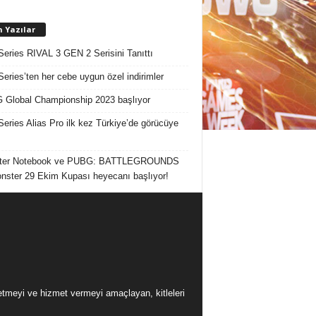
n Yazılar
Series RIVAL 3 GEN 2 Serisini Tanıttı
Series’ten her cebe uygun özel indirimler
Global Championship 2023 başlıyor
Series Alias Pro ilk kez Türkiye’de görücüye
ter Notebook ve PUBG: BATTLEGROUNDS
onster 29 Ekim Kupası heyecanı başlıyor!
üretmeyi ve hizmet vermeyi amaçlayan, kitleleri