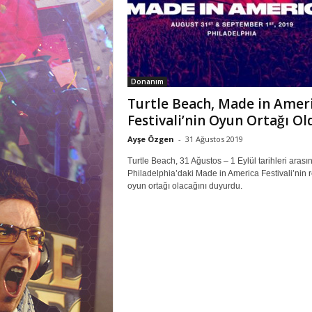
M
r
l
a
r
Donanım
Turtle Beach, Made in Amer
Festivali’nin Oyun Ortağı Ol
Ayşe Özgen
-
31 Ağustos 2019
Turtle Beach, 31 Ağustos – 1 Eylül tarihleri arası
Philadelphia’daki Made in America Festivali’nin 
oyun ortağı olacağını duyurdu.