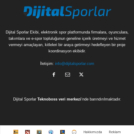
Dijital Sporlar Ekibi, elektronik spor platformunda firmalara, oyunculara,
takımlara ve e-spor topluluğunun geneline içerik üretmeyi ve hizmet
vermeyi amaçlayan, kitleleri bir araya getirmeyi hedefleyen bir proje
koordinasyon ekibidir.
İletişim:
info@dijitalsporlar.com
Dijital Sporlar
Teknoboss veri merkezi
‘nde barındırılmaktadır.
C
D
H
H
L
O
Hakkımızda
Reklam