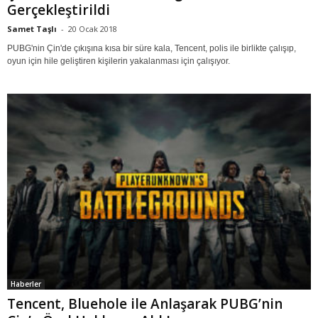
Gerçekleştirildi
Samet Taşlı
-
20 Ocak 2018
PUBG'nin Çin'de çıkışına kısa bir süre kala, Tencent, polis ile birlikte çalışıp,
oyun için hile geliştiren kişilerin yakalanması için çalışıyor.
Haberler
Tencent, Bluehole ile Anlaşarak PUBG’nin