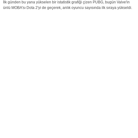
İlk günden bu yana yükselen bir istatistik grafiği çizen PUBG, bugün Valve'in
ünlü MOBA'sı Dota 2'yi de geçerek, anlık oyuncu sayısında ilk sıraya yükseldi.