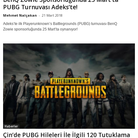
PUBG Turnuvası Adeks’te!
Mehmet Nalçakan
-
21 Mart 2018
Adeks‘te ilk Playerunknown’s Battlegrounds (PUBG) turnuvası BenQ
Zowie sponsorluğunda 25 Mart’ta oynanıyor!
Haberler
Çin’de PUBG Hileleri İle İlgili 120 Tutuklama