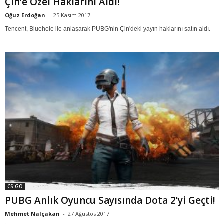
Çin’e Özel Haklarını Aldı!
Oğuz Erdoğan
-
25 Kasım 2017
Tencent, Bluehole ile anlaşarak PUBG'nin Çin'deki yayın haklarını satın aldı.
CS:GO
PUBG Anlık Oyuncu Sayısında Dota 2’yi Geçti!
Mehmet Nalçakan
-
27 Ağustos 2017