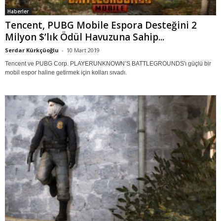
Haberler
Tencent, PUBG Mobile Espora Desteğini 2
Milyon $’lık Ödül Havuzuna Sahip...
Serdar Kürkçüoğlu
-
10 Mart 2019
Tencent ve PUBG Corp. PLAYERUNKNOWN’S BATTLEGROUNDS'ı güçlü bir
mobil espor haline getirmek için kolları sıvadı.