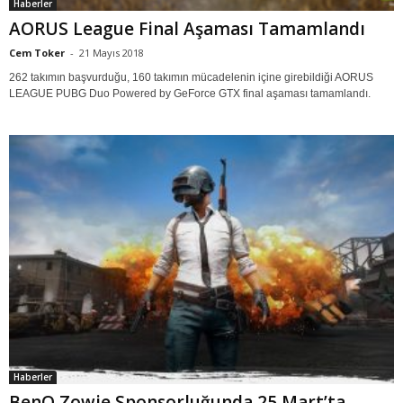
Haberler
AORUS League Final Aşaması Tamamlandı
Cem Toker
-
21 Mayıs 2018
262 takımın başvurduğu, 160 takımın mücadelenin içine girebildiği AORUS
LEAGUE PUBG Duo Powered by GeForce GTX final aşaması tamamlandı.
Haberler
BenQ Zowie Sponsorluğunda 25 Mart’ta