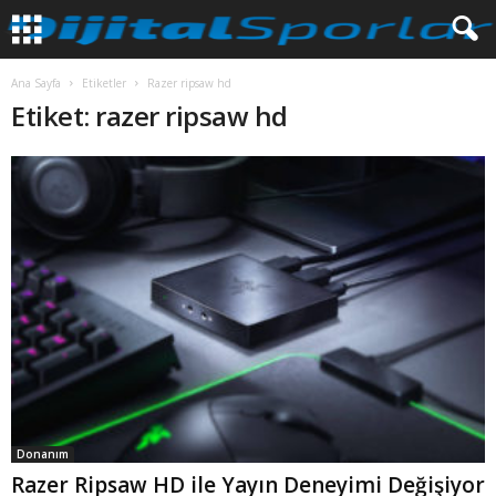
Ana Sayfa
Etiketler
Razer ripsaw hd
Etiket: razer ripsaw hd
Donanım
Razer Ripsaw HD ile Yayın Deneyimi Değişiyor