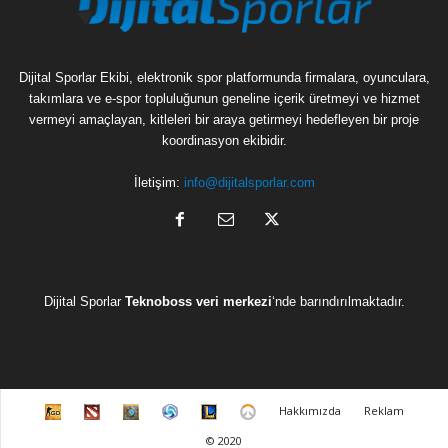
Dijital Sporlar Ekibi, elektronik spor platformunda firmalara, oyunculara,
takımlara ve e-spor topluluğunun geneline içerik üretmeyi ve hizmet
vermeyi amaçlayan, kitleleri bir araya getirmeyi hedefleyen bir proje
koordinasyon ekibidir.
İletişim:
info@dijitalsporlar.com
Dijital Sporlar
Teknoboss veri merkezi
‘nde barındırılmaktadır.
C
D
H
H
L
O
Hakkımızda
Reklam
S
o
e
e
e
v
© 2020