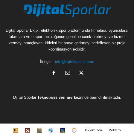
Dijital Sporlar Ekibi, elektronik spor platformunda firmalara, oyunculara,
takımlara ve e-spor topluluğunun geneline içerik üretmeyi ve hizmet
vermeyi amaçlayan, kitleleri bir araya getirmeyi hedefleyen bir proje
koordinasyon ekibidir.
İletişim:
info@dijitalsporlar.com
Dijital Sporlar
Teknoboss veri merkezi
‘nde barındırılmaktadır.
C
D
H
H
L
O
Hakkımızda
Reklam