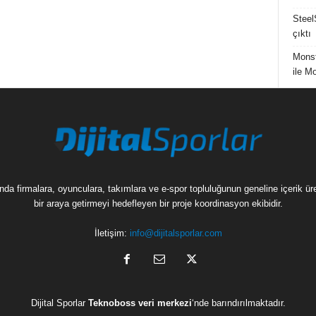
Steel
çıktı
Mons
ile M
munda firmalara, oyunculara, takımlara ve e-spor topluluğunun geneline içerik 
bir araya getirmeyi hedefleyen bir proje koordinasyon ekibidir.
İletişim:
info@dijitalsporlar.com
Dijital Sporlar
Teknoboss veri merkezi
‘nde barındırılmaktadır.