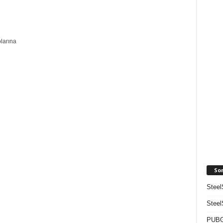
larına
So
Steel
Steel
PUBG 