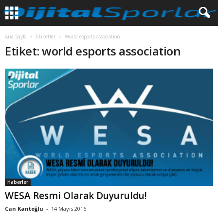
Ana Sayfa
Etiketler
World esports association
Etiket: world esports association
Haberler
WESA Resmi Olarak Duyuruldu!
Can Kantoğlu
-
14 Mayıs 2016