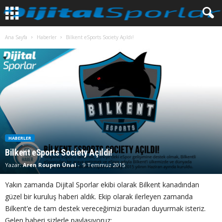
Ana Sayfa
Haberler
Bilkent eSports Society Açıldı!
HABERLER
Bilkent eSports Society Açıldı!
Yazar:
Aren Roupen Ünal
-
9 Temmuz 2015
Yakın zamanda Dijital Sporlar ekibi olarak Bilkent kanadından
güzel bir kuruluş haberi aldık. Ekip olarak ilerleyen zamanda
Bilkent’e de tam destek vereceğimizi buradan duyurmak isteriz.
Gelen haberi sizlerle paylaşıyoruz: