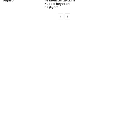
başlıyor
ile Monster 29 Ekim
Kupası heyecanı
başlıyor!