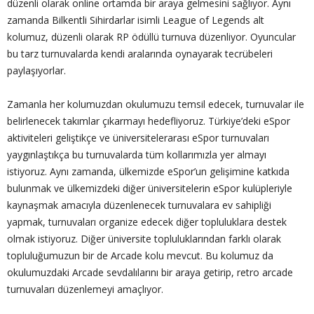
düzenli olarak online ortamda bir araya gelmesini sağlıyor. Aynı
zamanda Bilkentli Sihirdarlar isimli League of Legends alt
kolumuz, düzenli olarak RP ödüllü turnuva düzenliyor. Oyuncular
bu tarz turnuvalarda kendi aralarında oynayarak tecrübeleri
paylaşıyorlar.
Zamanla her kolumuzdan okulumuzu temsil edecek, turnuvalar ile
belirlenecek takımlar çıkarmayı hedefliyoruz. Türkiye’deki eSpor
aktiviteleri geliştikçe ve üniversitelerarası eSpor turnuvaları
yaygınlaştıkça bu turnuvalarda tüm kollarımızla yer almayı
istiyoruz. Aynı zamanda, ülkemizde eSpor’un gelişimine katkıda
bulunmak ve ülkemizdeki diğer üniversitelerin eSpor kulüpleriyle
kaynaşmak amacıyla düzenlenecek turnuvalara ev sahipliği
yapmak, turnuvaları organize edecek diğer topluluklara destek
olmak istiyoruz. Diğer üniversite topluluklarından farklı olarak
topluluğumuzun bir de Arcade kolu mevcut. Bu kolumuz da
okulumuzdaki Arcade sevdalılarını bir araya getirip, retro arcade
turnuvaları düzenlemeyi amaçlıyor.