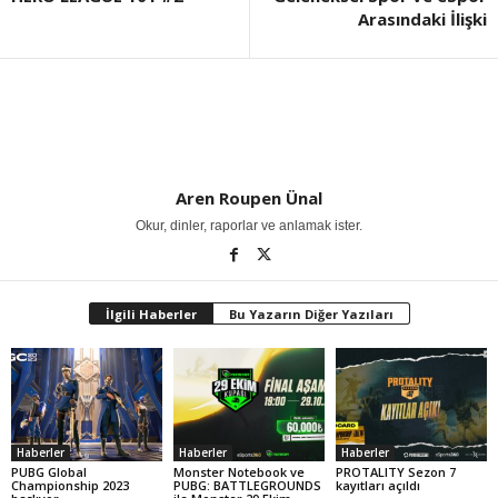
Arasındaki İlişki
Aren Roupen Ünal
Okur, dinler, raporlar ve anlamak ister.
İlgili Haberler
Bu Yazarın Diğer Yazıları
Haberler
Haberler
Haberler
PUBG Global
Monster Notebook ve
PROTALITY Sezon 7
Championship 2023
PUBG: BATTLEGROUNDS
kayıtları açıldı