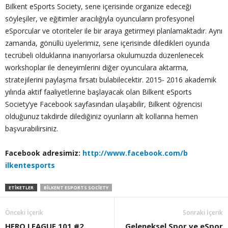
Bilkent eSports Society, sene içerisinde organize edeceği
söyleşiler, ve eğitimler aracılığıyla oyuncuların profesyonel
eSporcular ve otoriteler ile bir araya getirmeyi planlamaktadır. Aynı
zamanda, gönüllü üyelerimiz, sene içerisinde diledikleri oyunda
tecrübeli olduklarına inanıyorlarsa okulumuzda düzenlenecek
workshoplar ile deneyimlerini diğer oyunculara aktarma,
stratejilerini paylaşma fırsatı bulabilecektir.
2015- 2016
akademik
yılında aktif faaliyetlerine başlayacak olan Bilkent eSports
Society’ye Facebook sayfasından ulaşabilir, Bilkent öğrencisi
olduğunuz takdirde dilediğiniz oyunların alt kollarına hemen
başvurabilirsiniz.
Facebook adresimiz:
http://www.facebook.com/b
ilkentesports
ETIKETLER
BILKENT ESPORTS SOCIETY
Önceki İçerik
Sonraki İçerik
HERO LEAGUE 101 #2
Geleneksel Spor ve eSpor