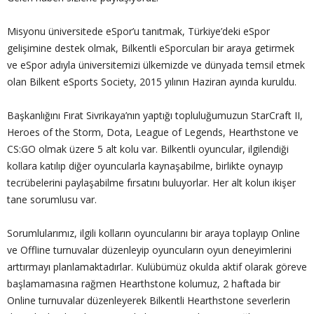
Misyonu üniversitede eSpor’u tanıtmak, Türkiye’deki eSpor
gelişimine destek olmak, Bilkentli eSporcuları bir araya getirmek
ve eSpor adıyla üniversitemizi ülkemizde ve dünyada temsil etmek
olan Bilkent eSports Society, 2015 yılının Haziran ayında kuruldu.
Başkanlığını Fırat Sivrikaya’nın yaptığı topluluğumuzun StarCraft II,
Heroes of the Storm, Dota, League of Legends, Hearthstone ve
CS:GO olmak üzere 5 alt kolu var. Bilkentli oyuncular, ilgilendiği
kollara katılıp diğer oyuncularla kaynaşabilme, birlikte oynayıp
tecrübelerini paylaşabilme fırsatını buluyorlar. Her alt kolun ikişer
tane sorumlusu var.
Sorumlularımız, ilgili kolların oyuncularını bir araya toplayıp Online
ve Offline turnuvalar düzenleyip oyuncuların oyun deneyimlerini
arttırmayı planlamaktadırlar. Kulübümüz okulda aktif olarak göreve
başlamamasına rağmen Hearthstone kolumuz, 2 haftada bir
Online turnuvalar düzenleyerek Bilkentli Hearthstone severlerin