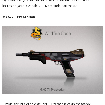
Oyundaki en iyi isabet oranına sahip olan MP7’nin bu skini
kalitesine göre 3.23₺ ile 7.11₺ arasında satılmakta.
MAG-7 | Praetorian
Bırakın gelsin! Gel hele gel gel! CT tarafının yakın mesafede