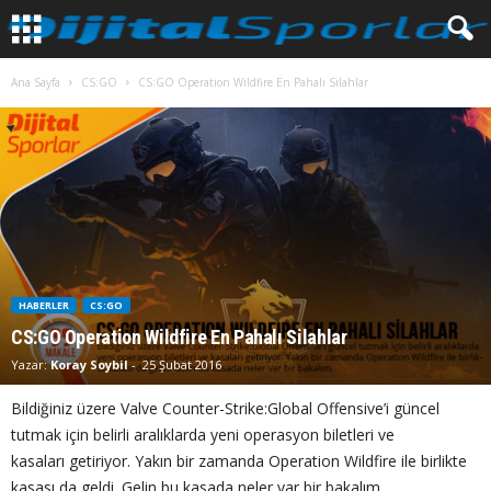
Ana Sayfa
CS:GO
CS:GO Operation Wildfire En Pahalı Silahlar
HABERLER
CS:GO
CS:GO Operation Wildfire En Pahalı Silahlar
Yazar:
Koray Soybil
-
25 Şubat 2016
Bildiğiniz üzere Valve Counter-Strike:Global Offensive’i güncel
tutmak için belirli aralıklarda yeni operasyon biletleri ve
kasaları getiriyor. Yakın bir zamanda Operation Wildfire ile birlikte
kasası da geldi. Gelin bu kasada neler var bir bakalım.