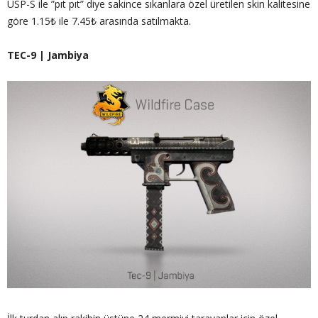
USP-S ile ”pıt pıt” diye sakince sıkanlara özel üretilen skin kalitesine
göre 1.15₺ ile 7.45₺ arasında satılmakta.
TEC-9 | Jambiya