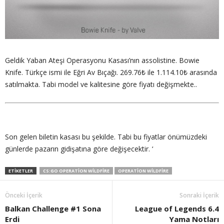
Geldik Yaban Ateşi Operasyonu Kasası’nın assolistine. Bowie
Knife. Türkçe ismi ile Eğri Av Bıçağı. 269.76₺ ile 1.114.10₺ arasında
satılmakta. Tabi model ve kalitesine göre fiyatı değişmekte..
Son gelen biletin kasası bu şekilde. Tabi bu fiyatlar önümüzdeki
günlerde pazarın gidişatına göre değişecektir. ‘
ETIKETLER
CS:GO OPERATION WILDFIRE
OPERATION WILDFIRE
Önceki İçerik
Sonraki İçerik
Balkan Challenge #1 Sona
League of Legends 6.4
Erdi
Yama Notları