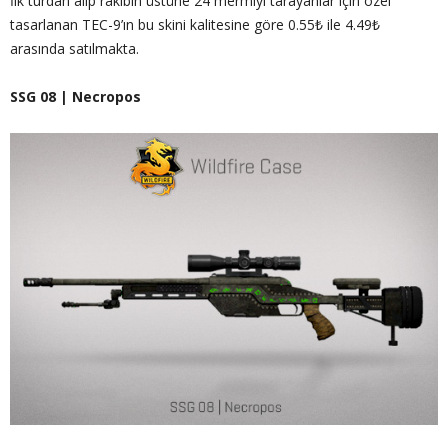
İlk turdan alıp rakibin üstüne 24 mermiyi tarayanlar için özel
tasarlanan TEC-9’ın bu skini kalitesine göre 0.55₺ ile 4.49₺
arasında satılmakta.
SSG 08 | Necropos