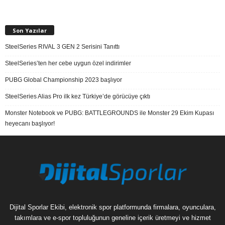
Son Yazılar
SteelSeries RIVAL 3 GEN 2 Serisini Tanıttı
SteelSeries’ten her cebe uygun özel indirimler
PUBG Global Championship 2023 başlıyor
SteelSeries Alias Pro ilk kez Türkiye’de görücüye çıktı
Monster Notebook ve PUBG: BATTLEGROUNDS ile Monster 29 Ekim Kupası
heyecanı başlıyor!
Dijital Sporlar Ekibi, elektronik spor platformunda firmalara, oyunculara,
takımlara ve e-spor topluluğunun geneline içerik üretmeyi ve hizmet