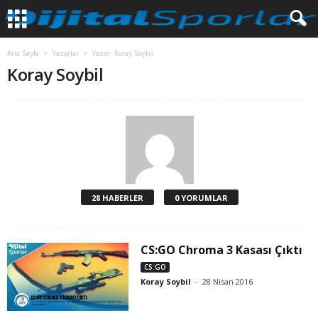
Ana Sayfa
Yazarlar
Yazar: Koray Soybil
Koray Soybil
28 HABERLER
0 YORUMLAR
CS:GO Chroma 3 Kasası Çıktı
CS:GO
Koray Soybil
-
28 Nisan 2016