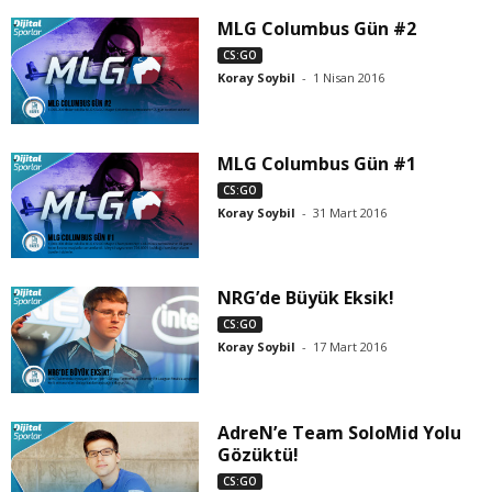
MLG Columbus Gün #2
CS:GO
Koray Soybil
-
1 Nisan 2016
MLG Columbus Gün #1
CS:GO
Koray Soybil
-
31 Mart 2016
NRG’de Büyük Eksik!
CS:GO
Koray Soybil
-
17 Mart 2016
AdreN’e Team SoloMid Yolu
Gözüktü!
CS:GO