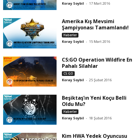
Koray Soybil
-
17 Mart 2016
Amerika Kış Mevsimi
Şampiyonası Tamamlandı!
Haberler
Koray Soybil
-
15 Mart 2016
CS:GO Operation Wildfire En
Pahalı Silahlar
CS:GO
Koray Soybil
-
25 Şubat 2016
Beşiktaş’ın Yeni Koçu Belli
Oldu Mu?
Haberler
Koray Soybil
-
18 Şubat 2016
Kim HWA Yedek Oyuncusu