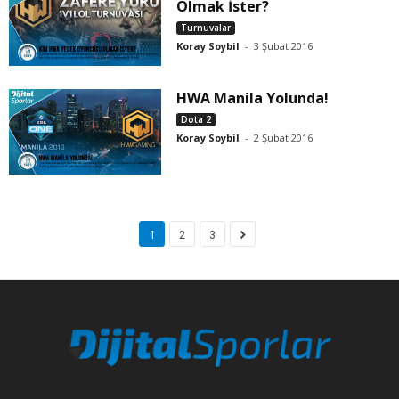
Olmak İster?
Turnuvalar
Koray Soybil
-
3 Şubat 2016
HWA Manila Yolunda!
Dota 2
Koray Soybil
-
2 Şubat 2016
1
2
3