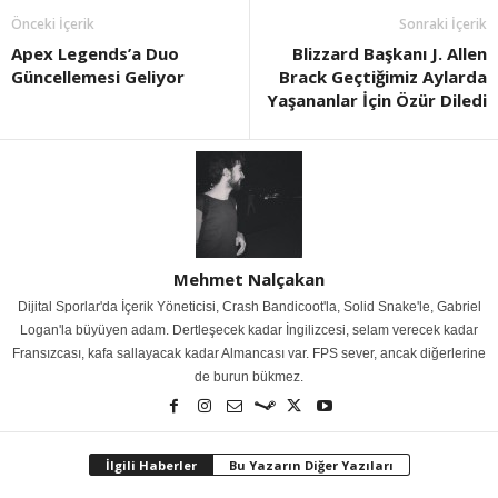
Önceki İçerik
Sonraki İçerik
Apex Legends’a Duo
Blizzard Başkanı J. Allen
Güncellemesi Geliyor
Brack Geçtiğimiz Aylarda
Yaşananlar İçin Özür Diledi
Mehmet Nalçakan
Dijital Sporlar'da İçerik Yöneticisi, Crash Bandicoot'la, Solid Snake'le, Gabriel
Logan'la büyüyen adam. Dertleşecek kadar İngilizcesi, selam verecek kadar
Fransızcası, kafa sallayacak kadar Almancası var. FPS sever, ancak diğerlerine
de burun bükmez.
İlgili Haberler
Bu Yazarın Diğer Yazıları