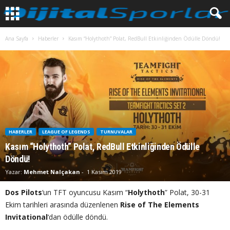
Ana Sayfa
Haberler
Kasım “Holythoth” Polat, RedBull Etkinliğinden Ödülle Döndü!
HABERLER
LEAGUE OF LEGENDS
TURNUVALAR
Kasım “Holythoth” Polat, RedBull Etkinliğinden Ödülle
Döndü!
Yazar:
Mehmet Nalçakan
-
1 Kasım 2019
Dos Pilots
‘un TFT oyuncusu Kasım “
Holythoth
” Polat, 30-31
Ekim tarihleri arasında düzenlenen
Rise of The Elements
Invitational
‘dan ödülle döndü.