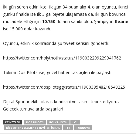
İki gün süren etkinlikte, ilk gün 34 puan alıp 4. olan oyuncu, ikinci
günkü finalde ise ilk 3 galibiyete ulaşamasa da, iki gün boyunca
mücadele ettiği için
10.750
doların sahibi oldu. Şampiyon
Keane
ise 15.000 dolar kazandı.
Oyuncu, etkinlik sonrasında şu tweet serisini gönderdi:
https://twitter.com/holythoth/status/1190032299229941762
Takımı Dos Pilots ise, güzel haberi takipçileri ile paylaştı:
https://twitter.com/dospilotsgg/status/1190038548218548225
Dijital Sporlar ekibi olarak kendisini ve takımı tebrik ediyoruz.
Gelecek turnuvalarda başarılar!
ETIKETLER
DOS PILOTS
HOLYTHOTH
LOL
RISE OF THE ELEMENTS INVITATIONAL
TFT
TURNUVA