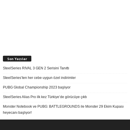
Son Yazılar
SteelSeries RIVAL 3 GEN 2 Serisini Tanıttı
SteelSeries’ten her cebe uygun özel indirimler
PUBG Global Championship 2023 başlıyor
SteelSeries Alias Pro ilk kez Türkiye’de görücüye çıktı
Monster Notebook ve PUBG: BATTLEGROUNDS ile Monster 29 Ekim Kupası
heyecanı başlıyor!