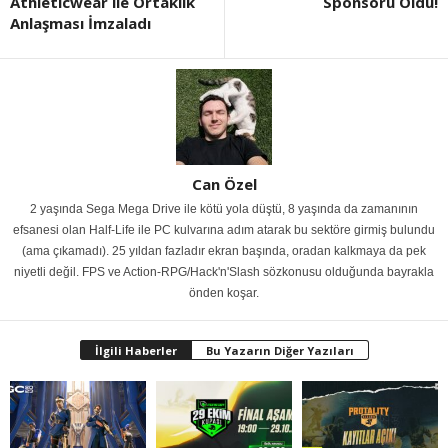
Athleticwear ile Ortaklık
Sponsoru Oldu!
Anlaşması İmzaladı
Can Özel
2 yaşında Sega Mega Drive ile kötü yola düştü, 8 yaşında da zamanının
efsanesi olan Half-Life ile PC kulvarına adım atarak bu sektöre girmiş bulundu
(ama çıkamadı). 25 yıldan fazladır ekran başında, oradan kalkmaya da pek
niyetli değil. FPS ve Action-RPG/Hack'n'Slash sözkonusu olduğunda bayrakla
önden koşar.
İlgili Haberler
Bu Yazarın Diğer Yazıları