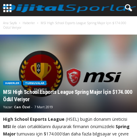
Ana Sayfa
Haberler
MSI High School Esports League Spring Major İçin $174.000
Ödül Veriyor
HABERLER
TURNUVALAR
MSI High School Esports League Spring Major İçin $174.000
Ödül Veriyor
Yazar:
Can Özel
-
7 Mart 2019
High School Esports League
(HSEL) bugün donanım üreticisi
MSI
ile olan ortaklıklarını duyurarak firmanın önümüzdeki
Spring
Major
turnuvası için $174.000’dan daha fazla bilgisayar ve çevre