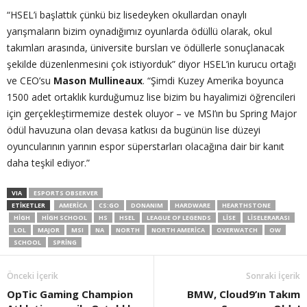
“HSEL’i başlattık çünkü biz lisedeyken okullardan onaylı
yarışmaların bizim oynadığımız oyunlarda ödüllü olarak, okul
takımları arasında, üniversite bursları ve ödüllerle sonuçlanacak
şekilde düzenlenmesini çok istiyorduk” diyor HSEL’in kurucu ortağı
ve CEO’su
Mason Mullineaux
. “Şimdi Kuzey Amerika boyunca
1500 adet ortaklık kurduğumuz lise bizim bu hayalimizi öğrencileri
için gerçekleştirmemize destek oluyor – ve MSI’ın bu Spring Major
ödül havuzuna olan devasa katkısı da bugünün lise düzeyi
oyuncularının yarının espor süperstarları olacağına dair bir kanıt
daha teşkil ediyor.”
VIA
ESPORTS OBSERVER
ETIKETLER
AMERICA
CS:GO
DONANIM
HARDWARE
HEARTHSTONE
HIGH
HIGH SCHOOL
HS
HSEL
LEAGUE OF LEGENDS
LISE
LISELERARASI
LOL
MAJOR
MSI
NA
NORTH
NORTH AMERICA
OVERWATCH
OW
SCHOOL
SPRING
Önceki İçerik
Sonraki İçerik
OpTic Gaming Champion
BMW, Cloud9’ın Takım