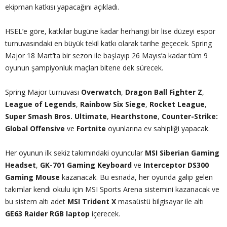
ekipman katkısı yapacağını açıkladı.
HSEL’e göre, katkılar bugüne kadar herhangi bir lise düzeyi espor
turnuvasındaki en büyük tekil katkı olarak tarihe geçecek. Spring
Major 18 Mart’ta bir sezon ile başlayıp 26 Mayıs’a kadar tüm 9
oyunun şampiyonluk maçları bitene dek sürecek.
Spring Major turnuvası
Overwatch
,
Dragon Ball Fighter Z
,
League of Legends
,
Rainbow Six Siege
,
Rocket League
,
Super Smash Bros. Ultimate
,
Hearthstone
,
Counter-Strike:
Global Offensive
ve
Fortnite
oyunlarına ev sahipliği yapacak.
Her oyunun ilk sekiz takımındaki oyuncular
MSI Siberian Gaming
Headset
,
GK-701 Gaming Keyboard
ve
Interceptor DS300
Gaming Mouse
kazanacak. Bu esnada, her oyunda galip gelen
takımlar kendi okulu için MSI Sports Arena sistemini kazanacak ve
bu sistem altı adet
MSI Trident X
masaüstü bilgisayar ile altı
GE63 Raider RGB laptop
içerecek.