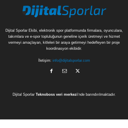
Dijital Sporlar Ekibi, elektronik spor platformunda firmalara, oyunculara,
takımlara ve e-spor topluluğunun geneline içerik üretmeyi ve hizmet
vermeyi amaçlayan, kitleleri bir araya getirmeyi hedefleyen bir proje
koordinasyon ekibidir.
İletişim:
info@dijitalsporlar.com
Dijital Sporlar
Teknoboss veri merkezi
‘nde barındırılmaktadır.
C
D
H
H
L
O
Hakkımızda
Reklam