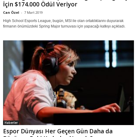
İçin $174.000 Ödül Veriyor
Can Özel
-
7 Mart 2019
High School Esports League, bugün, MSI ile olan ortaklıklarını duyurarak
firmanın önümüzdeki Spring Major turnuvası için yapacağı katkıyı açıkladı.
Haberler
Espor Dünyası Her Geçen Gün Daha da