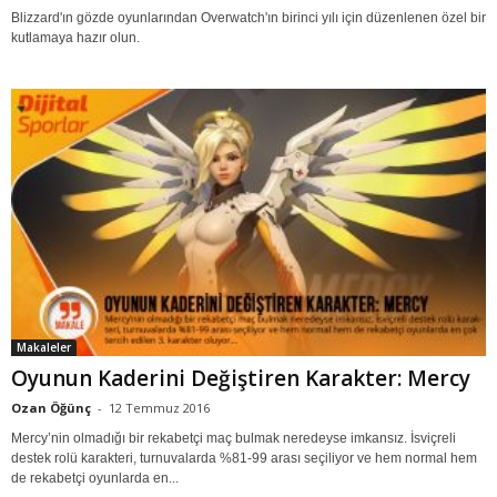
Blizzard'ın gözde oyunlarından Overwatch'ın birinci yılı için düzenlenen özel bir
kutlamaya hazır olun.
Makaleler
Oyunun Kaderini Değiştiren Karakter: Mercy
Ozan Öğünç
-
12 Temmuz 2016
Mercy’nin olmadığı bir rekabetçi maç bulmak neredeyse imkansız. İsviçreli
destek rolü karakteri, turnuvalarda %81-99 arası seçiliyor ve hem normal hem
de rekabetçi oyunlarda en...