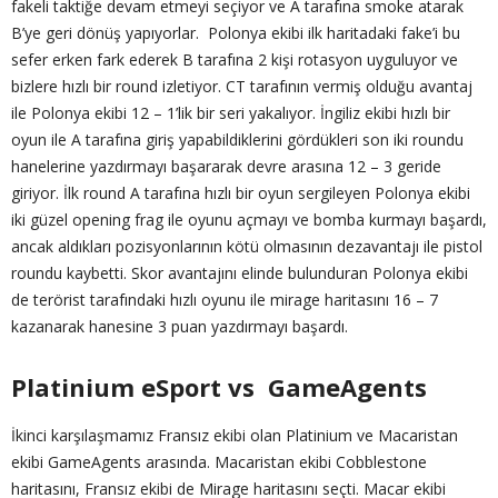
fakeli taktiğe devam etmeyi seçiyor ve A tarafına smoke atarak
B’ye geri dönüş yapıyorlar. Polonya ekibi ilk haritadaki fake’i bu
sefer erken fark ederek B tarafına 2 kişi rotasyon uyguluyor ve
bizlere hızlı bir round izletiyor. CT tarafının vermiş olduğu avantaj
ile Polonya ekibi 12 – 1’lik bir seri yakalıyor. İngiliz ekibi hızlı bir
oyun ile A tarafına giriş yapabildiklerini gördükleri son iki roundu
hanelerine yazdırmayı başararak devre arasına 12 – 3 geride
giriyor. İlk round A tarafına hızlı bir oyun sergileyen Polonya ekibi
iki güzel opening frag ile oyunu açmayı ve bomba kurmayı başardı,
ancak aldıkları pozisyonlarının kötü olmasının dezavantajı ile pistol
roundu kaybetti. Skor avantajını elinde bulunduran Polonya ekibi
de terörist tarafındaki hızlı oyunu ile mirage haritasını 16 – 7
kazanarak hanesine 3 puan yazdırmayı başardı.
Platinium eSport vs GameAgents
İkinci karşılaşmamız Fransız ekibi olan Platinium ve Macaristan
ekibi GameAgents arasında. Macaristan ekibi Cobblestone
haritasını, Fransız ekibi de Mirage haritasını seçti. Macar ekibi