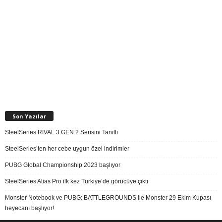
Son Yazılar
SteelSeries RIVAL 3 GEN 2 Serisini Tanıttı
SteelSeries’ten her cebe uygun özel indirimler
PUBG Global Championship 2023 başlıyor
SteelSeries Alias Pro ilk kez Türkiye’de görücüye çıktı
Monster Notebook ve PUBG: BATTLEGROUNDS ile Monster 29 Ekim Kupası
heyecanı başlıyor!