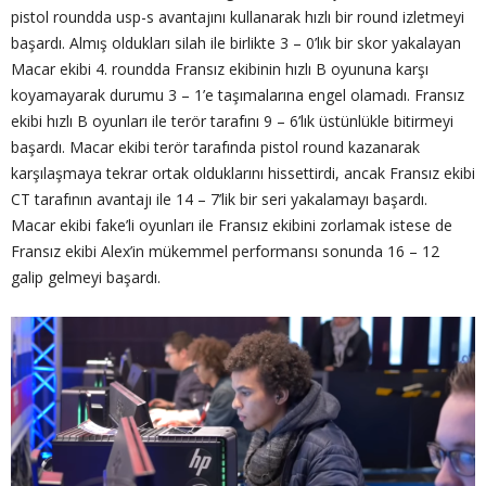
pistol roundda usp-s avantajını kullanarak hızlı bir round izletmeyi
başardı. Almış oldukları silah ile birlikte 3 – 0’lık bir skor yakalayan
Macar ekibi 4. roundda Fransız ekibinin hızlı B oyununa karşı
koyamayarak durumu 3 – 1’e taşımalarına engel olamadı. Fransız
ekibi hızlı B oyunları ile terör tarafını 9 – 6’lık üstünlükle bitirmeyi
başardı. Macar ekibi terör tarafında pistol round kazanarak
karşılaşmaya tekrar ortak olduklarını hissettirdi, ancak Fransız ekibi
CT tarafının avantajı ile 14 – 7’lik bir seri yakalamayı başardı.
Macar ekibi fake’li oyunları ile Fransız ekibini zorlamak istese de
Fransız ekibi Alex’in mükemmel performansı sonunda 16 – 12
galip gelmeyi başardı.