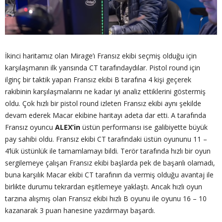
İkinci haritamız olan Mirage’ı Fransız ekibi seçmiş olduğu için
karşılaşmanın ilk yarısında CT tarafındaydılar. Pistol round için
ilginç bir taktik yapan Fransız ekibi B tarafına 4 kişi geçerek
rakibinin karşılaşmalarını ne kadar iyi analiz ettiklerini göstermiş
oldu. Çok hızlı bir pistol round izleten Fransız ekibi aynı şekilde
devam ederek Macar ekibine haritayı adeta dar etti. A tarafında
Fransız oyuncu
ALEX’in
üstün performansı ise galibiyette büyük
pay sahibi oldu. Fransız ekibi CT tarafındaki üstün oyununu 11 –
4’lük üstünlük ile tamamlamayı bildi. Terör tarafında hızlı bir oyun
sergilemeye çalışan Fransız ekibi başlarda pek de başarılı olamadı,
buna karşılık Macar ekibi CT tarafının da vermiş olduğu avantaj ile
birlikte durumu tekrardan eşitlemeye yaklaştı. Ancak hızlı oyun
tarzına alışmış olan Fransız ekibi hızlı B oyunu ile oyunu 16 – 10
kazanarak 3 puan hanesine yazdırmayı başardı.