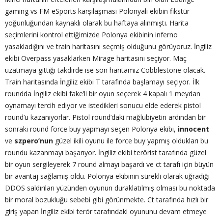
gaming vs FM eSports karşılaşması Polonyalı ekibin fikstür
yoğunluğundan kaynaklı olarak bu haftaya alınmıştı. Harita
seçimlerini kontrol ettiğimizde Polonya ekibinin inferno
yasakladığını ve train haritasını seçmiş olduğunu görüyoruz. İngiliz
ekibi Overpass yasaklarken Mirage haritasını seçiyor. Maç
uzatmaya gittiği takdirde ise son haritamız Cobblestone olacak.
Train haritasında İngiliz ekibi T tarafında başlamayı seçiyor. İlk
roundda İngiliz ekibi fake’li bir oyun seçerek 4 kapalı 1 meydan
oynamayı tercih ediyor ve istedikleri sonucu elde ederek pistol
round’u kazanıyorlar. Pistol round’daki mağlubiyetin ardından bir
sonraki round force buy yapmayı seçen Polonya ekibi,
innocent
ve
szpero’nun
güzel ikili oyunu ile force buy yapmış oldukları bu
roundu kazanmayı başarıyor. İngiliz ekibi terörist tarafında güzel
bir oyun sergileyerek 7 round almayı başardı ve ct tarafı için büyün
bir avantaj sağlamış oldu. Polonya ekibinin sürekli olarak uğradığı
DDOS saldırıları yüzünden oyunun duraklatılmış olması bu noktada
bir moral bozukluğu sebebi gibi görünmekte. Ct tarafında hızlı bir
giriş yapan İngiliz ekibi terör tarafındaki oyununu devam etmeye