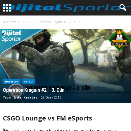
Ana Sayfa
CS:GO
Operation Kinguin #2 – 3. Gün
HABERLER
CS:GO
Operation Kinguin #2 – 3. Gün
Yazar:
Erdal Karatas
-
28 Ocak 2016
CSGO Lounge vs FM eSports
İkinci haftanın ertelenen karşılaşmalarından biri olan Lounge