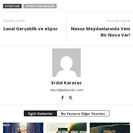
ETIKETLER
OPERATION KINGUIN
Önceki İçerik
Sonraki İçerik
Sanal Gerçeklik ve eSpor
Nexus Meydanlarında Yeni
Bir Nova Var!
Erdal Karatas
http://dijitalsporlar.com/
İlgili Haberler
Bu Yazarın Diğer Yazıları