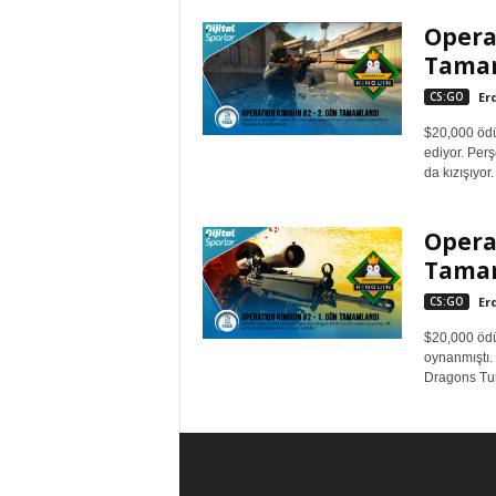
Opera
Tama
CS:GO
Er
$20,000 ödü
ediyor. Per
da kızışıyor
Opera
Tama
CS:GO
Er
$20,000 ödü
oynanmıştı. 
Dragons Tur