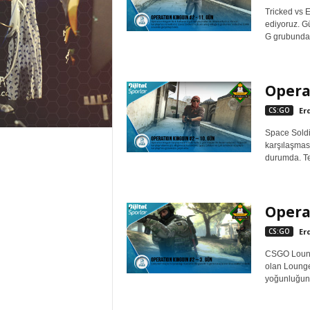
Tricked vs 
ediyoruz. G
G grubunda 
Opera
CS:GO
Er
Space Soldi
karşılaşması
durumda. Tem
Opera
CS:GO
Er
CSGO Lounge
olan Lounge
yoğunluğund