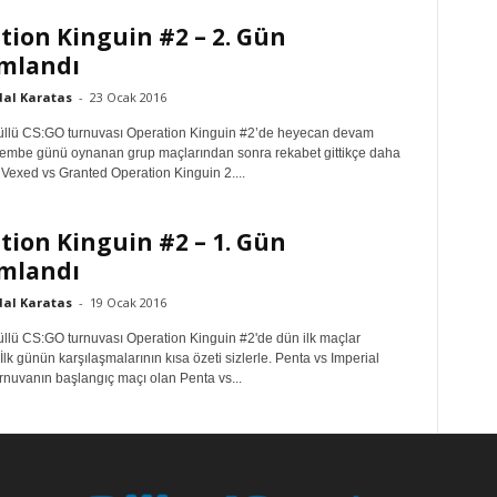
tion Kinguin #2 – 2. Gün
mlandı
dal Karatas
-
23 Ocak 2016
llü CS:GO turnuvası Operation Kinguin #2’de heyecan devam
şembe günü oynanan grup maçlarından sonra rekabet gittikçe daha
. Vexed vs Granted Operation Kinguin 2....
tion Kinguin #2 – 1. Gün
mlandı
dal Karatas
-
19 Ocak 2016
llü CS:GO turnuvası Operation Kinguin #2'de dün ilk maçlar
İlk günün karşılaşmalarının kısa özeti sizlerle. Penta vs Imperial
nuvanın başlangıç maçı olan Penta vs...