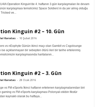
EU4IA Operation Kinguin'de 4. haftanın 3.gün karşılaşmaları ile devam
ünün karşılaşması temsilcimiz Space Soldiers’ın da yer almış olduğu
Tricked ve...
tion Kinguin #2 – 10. Gün
dal Karatas
-
10 Şubat 2016
ers vs nEophyte Günün ikinci maçı olan Gambit vs Csgolounge
 ise açıklanmayan bir sebepten ötürü ileri bir tarihe ertelenmiş
silcimizin karşılaşmasında haritalarıın...
tion Kinguin #2 – 3. Gün
dal Karatas
-
28 Ocak 2016
 vs FM eSports İkinci haftanın ertelenen karşılaşmalarından biri
 gaming vs FM eSports karşılaşması Polonyalı ekibin fikstür
an kaynaklı olarak bu haftaya...