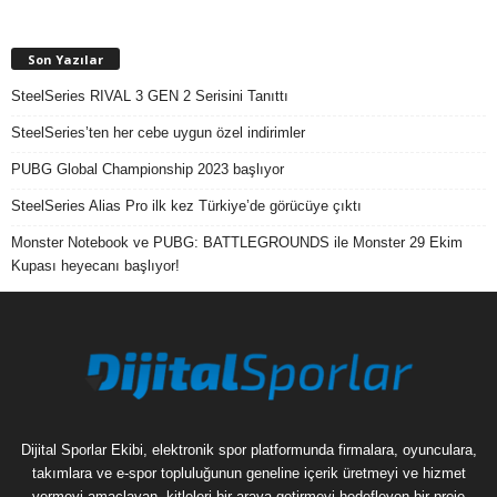
Son Yazılar
SteelSeries RIVAL 3 GEN 2 Serisini Tanıttı
SteelSeries’ten her cebe uygun özel indirimler
PUBG Global Championship 2023 başlıyor
SteelSeries Alias Pro ilk kez Türkiye’de görücüye çıktı
Monster Notebook ve PUBG: BATTLEGROUNDS ile Monster 29 Ekim
Kupası heyecanı başlıyor!
Dijital Sporlar Ekibi, elektronik spor platformunda firmalara, oyunculara,
takımlara ve e-spor topluluğunun geneline içerik üretmeyi ve hizmet
vermeyi amaçlayan, kitleleri bir araya getirmeyi hedefleyen bir proje