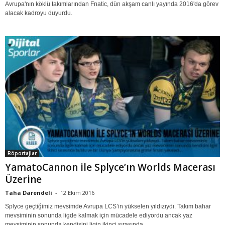
Avrupa'nın köklü takımlarından Fnatic, dün akşam canlı yayında 2016'da görev
alacak kadroyu duyurdu.
Röportajlar
YamatoCannon ile Splyce’ın Worlds Macerası
Üzerine
Taha Darendeli
-
12 Ekim 2016
Splyce geçtiğimiz mevsimde Avrupa LCS’in yükselen yıldızıydı. Takım bahar
mevsiminin sonunda ligde kalmak için mücadele ediyordu ancak yaz
mevsiminin sonunda kendisini ligin ikinci sırasında...