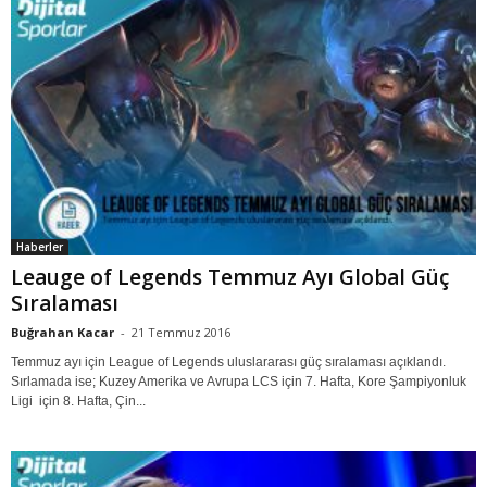
Haberler
Leauge of Legends Temmuz Ayı Global Güç
Sıralaması
Buğrahan Kacar
-
21 Temmuz 2016
Temmuz ayı için League of Legends uluslararası güç sıralaması açıklandı.
Sırlamada ise; Kuzey Amerika ve Avrupa LCS için 7. Hafta, Kore Şampiyonluk
Ligi için 8. Hafta, Çin...