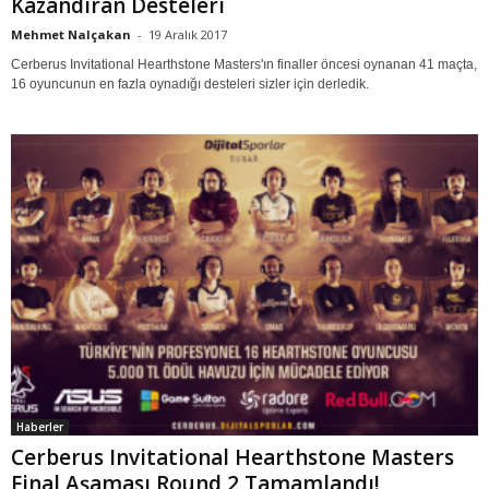
Kazandıran Desteleri
Mehmet Nalçakan
-
19 Aralık 2017
Cerberus Invitational Hearthstone Masters'ın finaller öncesi oynanan 41 maçta,
16 oyuncunun en fazla oynadığı desteleri sizler için derledik.
Haberler
Cerberus Invitational Hearthstone Masters
Final Aşaması Round 2 Tamamlandı!