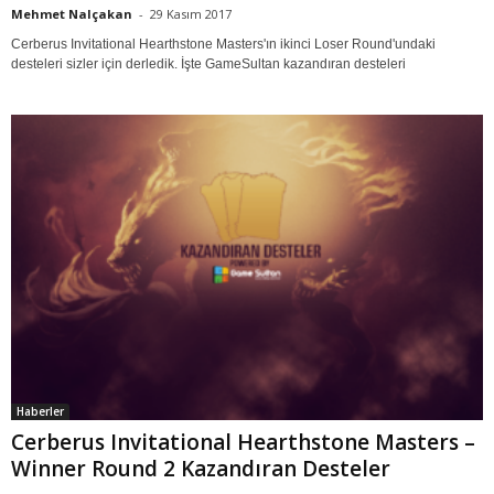
Mehmet Nalçakan
-
29 Kasım 2017
Cerberus Invitational Hearthstone Masters'ın ikinci Loser Round'undaki
desteleri sizler için derledik. İşte GameSultan kazandıran desteleri
Haberler
Cerberus Invitational Hearthstone Masters –
Winner Round 2 Kazandıran Desteler