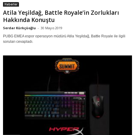
Haberler
Atila Yeşildağ, Battle Royale’in Zorlukları
Hakkında Konuştu
Serdar Kürkçüoğlu
-
30 Mayıs 2019
PUBG EMEA espor operasyon müdürü Atila Yeşildağ, Battle Royale ile ilgili
soruları cevapladı.