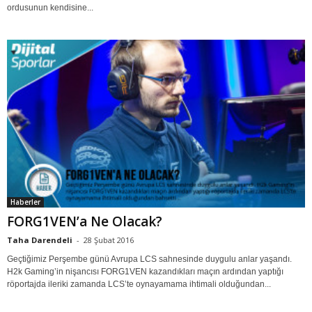
ordusunun kendisine...
Haberler
FORG1VEN’a Ne Olacak?
Taha Darendeli
-
28 Şubat 2016
Geçtiğimiz Perşembe günü Avrupa LCS sahnesinde duygulu anlar yaşandı.
H2k Gaming’in nişancısı FORG1VEN kazandıkları maçın ardından yaptığı
röportajda ileriki zamanda LCS’te oynayamama ihtimali olduğundan...