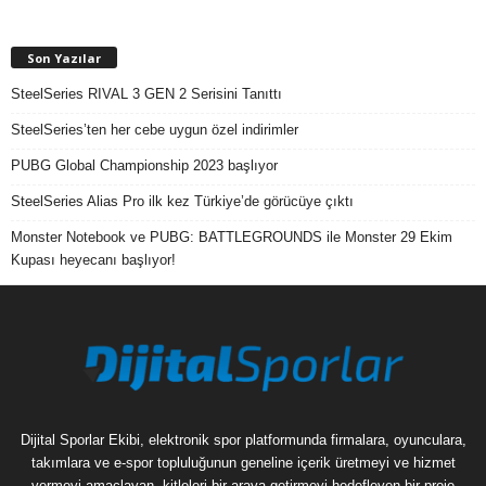
Son Yazılar
SteelSeries RIVAL 3 GEN 2 Serisini Tanıttı
SteelSeries’ten her cebe uygun özel indirimler
PUBG Global Championship 2023 başlıyor
SteelSeries Alias Pro ilk kez Türkiye’de görücüye çıktı
Monster Notebook ve PUBG: BATTLEGROUNDS ile Monster 29 Ekim
Kupası heyecanı başlıyor!
Dijital Sporlar Ekibi, elektronik spor platformunda firmalara, oyunculara,
takımlara ve e-spor topluluğunun geneline içerik üretmeyi ve hizmet
vermeyi amaçlayan, kitleleri bir araya getirmeyi hedefleyen bir proje