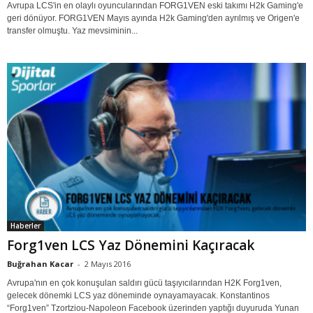
Avrupa LCS'in en olaylı oyuncularından FORG1VEN eski takımı H2k Gaming'e
geri dönüyor. FORG1VEN Mayıs ayında H2k Gaming'den ayrılmış ve Origen'e
transfer olmuştu. Yaz mevsiminin...
Haberler
Forg1ven LCS Yaz Dönemini Kaçıracak
Buğrahan Kacar
-
2 Mayıs 2016
Avrupa'nın en çok konuşulan saldırı gücü taşıyıcılarından H2K Forg1ven,
gelecek dönemki LCS yaz döneminde oynayamayacak. Konstantinos
“Forg1ven” Tzortziou-Napoleon Facebook üzerinden yaptığı duyuruda Yunan