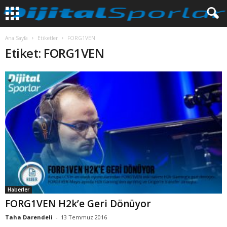
Ana Sayfa
Etiketler
FORG1VEN
Etiket: FORG1VEN
Haberler
FORG1VEN H2k’e Geri Dönüyor
Taha Darendeli
-
13 Temmuz 2016