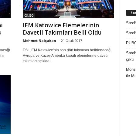
So
CS:GO
Steel
ı
IEM Katowice Elemelerinin
u
Davetli Takımları Belli Oldu
Steel
Mehmet Nalçakan
-
21 Ocak 2017
PUBG 
yacağı
ESL IEM Katowice'nin son dört takımının belirleneceği
Steel
ını
Avrupa ve Kuzey Amerika kapalı elemelerine davetli
çıktı
takımları açıkladı.
Mons
ile M