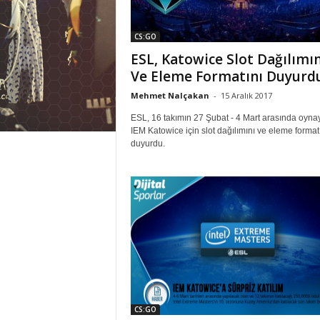
CS:GO
ESL, Katowice Slot Dağılımın
Ve Eleme Formatını Duyurd
Mehmet Nalçakan
-
15 Aralık 2017
ESL, 16 takımın 27 Şubat - 4 Mart arasında oyna
IEM Katowice için slot dağılımını ve eleme format
duyurdu.
CS:GO