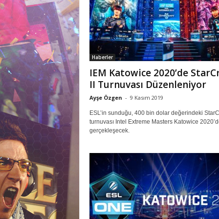
M
r
l
a
r
Haberler
IEM Katowice 2020’de StarC
II Turnuvası Düzenleniyor
Ayşe Özgen
-
9 Kasım 2019
ESL’in sunduğu, 400 bin dolar değerindeki StarCra
turnuvası Intel Extreme Masters Katowice 2020’d
gerçekleşecek.