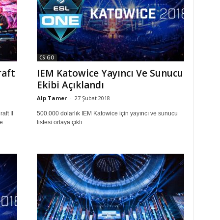
CS:GO
raft
IEM Katowice Yayıncı Ve Sunucu
Ekibi Açıklandı
Alp Tamer
-
27 Şubat 2018
ft II
500.000 dolarlık IEM Katowice için yayıncı ve sunucu
e
listesi ortaya çıktı.