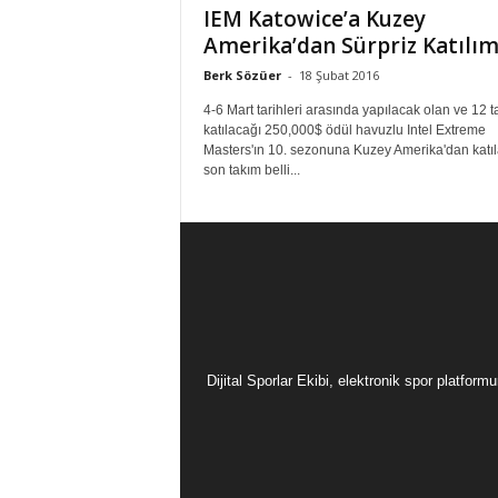
IEM Katowice’a Kuzey
Amerika’dan Sürpriz Katılı
Berk Sözüer
-
18 Şubat 2016
4-6 Mart tarihleri arasında yapılacak olan ve 12 t
katılacağı 250,000$ ödül havuzlu Intel Extreme
Masters'ın 10. sezonuna Kuzey Amerika'dan katı
son takım belli...
Dijital Sporlar Ekibi, elektronik spor platfor