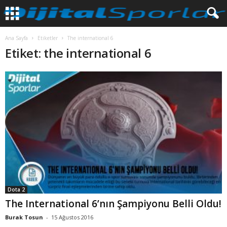
Ana Sayfa
Etiketler
The international 6
Etiket: the international 6
Dota 2
The International 6’nın Şampiyonu Belli Oldu!
Burak Tosun
-
15 Ağustos 2016