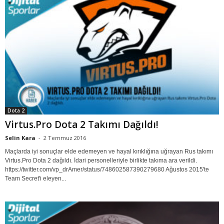
Dota 2
Virtus.Pro Dota 2 Takımı Dağıldı!
Selin Kara
-
2 Temmuz 2016
Maçlarda iyi sonuçlar elde edemeyen ve hayal kırıklığına uğrayan Rus takımı
Virtus.Pro Dota 2 dağıldı. İdari personelleriyle birlikte takıma ara verildi.
https://twitter.com/vp_drAmer/status/748602587390279680 Ağustos 2015'te
Team Secret'i eleyen...