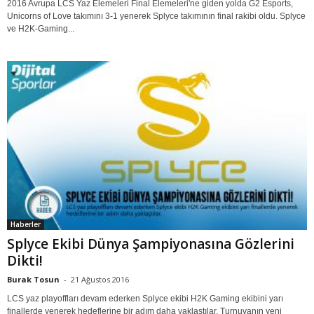
2016 Avrupa LCS Yaz Elemeleri Final Elemeleri'ne giden yolda G2 Esports,
Unicorns of Love takımını 3-1 yenerek Splyce takımının final rakibi oldu. Splyce
ve H2K-Gaming...
Haberler
Splyce Ekibi Dünya Şampiyonasına Gözlerini
Dikti!
Burak Tosun
-
21 Ağustos 2016
LCS yaz playoffları devam ederken Splyce ekibi H2K Gaming ekibini yarı
finallerde yenerek hedeflerine bir adım daha yaklaştılar. Turnuvanın yeni