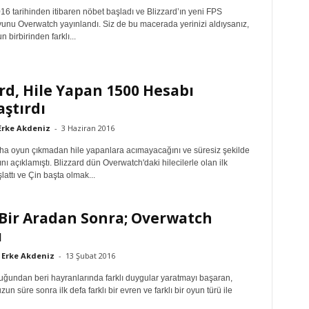
6 tarihinden itibaren nöbet başladı ve Blizzard’ın yeni FPS
yunu Overwatch yayınlandı. Siz de bu macerada yerinizi aldıysanız,
 birbirinden farklı...
rd, Hile Yapan 1500 Hesabı
ştırdı
Erke Akdeniz
-
3 Haziran 2016
aha oyun çıkmadan hile yapanlara acımayacağını ve süresiz şekilde
ı açıklamıştı. Blizzard dün Overwatch'daki hilecilerle olan ilk
lattı ve Çin başta olmak...
Bir Aradan Sonra; Overwatch
ı
Erke Akdeniz
-
13 Şubat 2016
duğundan beri hayranlarında farklı duygular yaratmayı başaran,
zun süre sonra ilk defa farklı bir evren ve farklı bir oyun türü ile