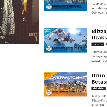
24 Mayıs 201
türündeki o
Overwatch’un
Blizza
Uzakla
Haberler
Blizzard, d
banlayacağın
savaşını baş
Uzun 
Betas
Makaleler
İlk duyurul
Blizzard’ın u
karşımıza...