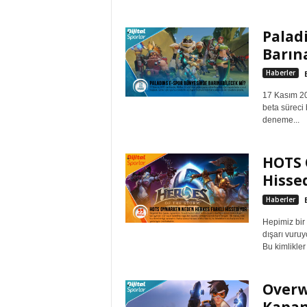
Palad
Barın
Haberler
17 Kasım 20
beta süreci
deneme...
HOTS 
Hisse
Haberler
Hepimiz bir
dışarı vuruy
Bu kimlikler “
Overw
Kapan