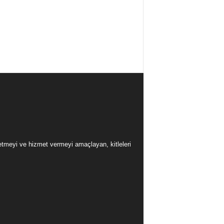
üretmeyi ve hizmet vermeyi amaçlayan, kitleleri