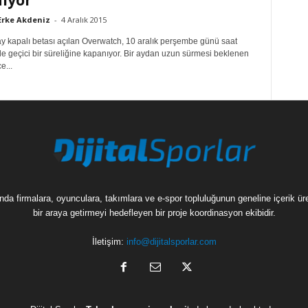
Erke Akdeniz
-
4 Aralık 2015
ay kapalı betası açılan Overwatch, 10 aralık perşembe günü saat
e geçici bir süreliğine kapanıyor. Bir aydan uzun sürmesi beklenen
e...
munda firmalara, oyunculara, takımlara ve e-spor topluluğunun geneline içerik 
bir araya getirmeyi hedefleyen bir proje koordinasyon ekibidir.
İletişim:
info@dijitalsporlar.com