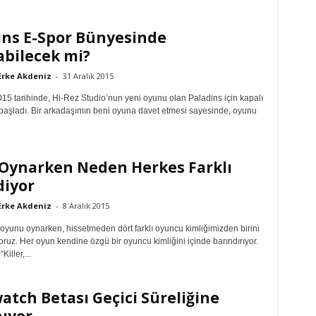
ins E-Spor Bünyesinde
abilecek mi?
Erke Akdeniz
-
31 Aralık 2015
15 tarihinde, Hi-Rez Studio’nun yeni oyunu olan Paladins için kapalı
 başladı. Bir arkadaşımın beni oyuna davet etmesi sayesinde, oyunu
Oynarken Neden Herkes Farklı
diyor
Erke Akdeniz
-
8 Aralık 2015
 oyunu oynarken, hissetmeden dört farklı oyuncu kimliğimizden birini
oruz. Her oyun kendine özgü bir oyuncu kimliğini içinde barındırıyor.
Killer,...
atch Betası Geçici Süreliğine
ıyor