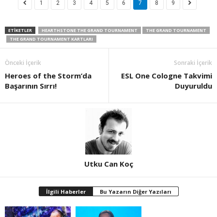
1
2
3
4
5
6
7
8
9
ETIKETLER
HEARTHSTONE THE GRAND TOURNAMENT
THE GRAND TOURNAMENT
THE GRAND TOURNAMENT KARTLARI
Önceki İçerik
Sonraki İçerik
Heroes of the Storm’da
ESL One Cologne Takvimi
Başarının Sırrı!
Duyuruldu
Utku Can Koç
İlgili Haberler
Bu Yazarın Diğer Yazıları