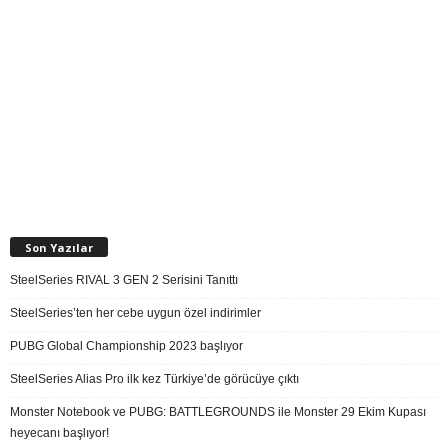
Son Yazılar
SteelSeries RIVAL 3 GEN 2 Serisini Tanıttı
SteelSeries’ten her cebe uygun özel indirimler
PUBG Global Championship 2023 başlıyor
SteelSeries Alias Pro ilk kez Türkiye’de görücüye çıktı
Monster Notebook ve PUBG: BATTLEGROUNDS ile Monster 29 Ekim Kupası
heyecanı başlıyor!