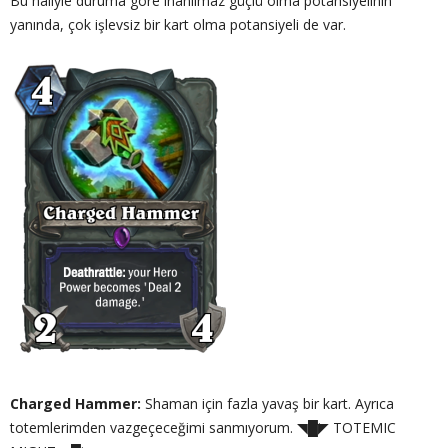
Bu haliyle duruma göre inanılmaz güçlü olma potansiyelinin
yanında, çok işlevsiz bir kart olma potansiyeli de var.
Charged Hammer:
Shaman için fazla yavaş bir kart. Ayrıca
totemlerimden vazgeçeceğimi sanmıyorum. ◥█̆◤ TOTEMIC