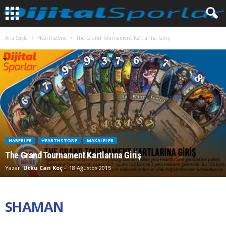
Ana Sayfa
Hearthstone
The Grand Tournament Kartlarına Giriş
HABERLER
HEARTHSTONE
MAKALELER
The Grand Tournament Kartlarına Giriş
Yazar:
Utku Can Koç
-
18 Ağustos 2015
SHAMAN