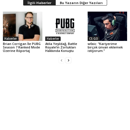
İlgili Haberler
Bu Yazarın Diğer Yazıları
Haberler
Haberler
CS:GO
Brian Corrigan İle PUBG
Atila Yeşildağ, Battle
w0xic: ”Kariyerime
Season 7 Ranked Mode
Royale’in Zorlukları
birçok ünvan eklemek
Üzerine Röportaj
Hakkında Konuştu
istiyorum.”