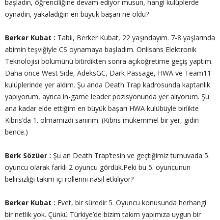
başladın, öğrenciliğine devam ediyor musun, hangi kulüplerde
oynadın, yakaladığın en büyük başarı ne oldu?
Berker Kubat :
Tabii, Berker Kubat, 22 yaşındayım. 7-8 yaşlarında
abimin teşviğiyle CS oynamaya başladım. Önlisans Elektronik
Teknolojisi bölümünü bitirdikten sonra açıköğretime geçiş yaptım.
Daha önce West Side, AdeksGC, Dark Passage, HWA ve Team11
kulüplerinde yer aldım. Şu anda Death Trap kadrosunda kaptanlık
yapıyorum, ayrıca in-game leader pozisyonunda yer alıyorum. Şu
ana kadar elde ettiğim en büyük başarı HWA kulübüyle birlikte
Kıbrıs’da 1. olmamızdı sanırım. (Kıbrıs mükemmel bir yer, gidin
bence.)
Berk Sözüer :
Şu an Death Trap’tesin ve geçtiğimiz turnuvada 5.
oyuncu olarak farklı 2 oyuncu gördük.Peki bu 5. oyuncunun
belirsizliği takım içi rollerini nasıl etkiliyor?
Berker Kubat :
Evet, bir süredir 5. Oyuncu konusunda herhangi
bir netlik yok. Çünkü Türkiye’de bizim takım yapımıza uygun bir