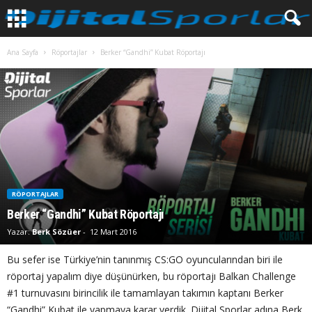
Ana Sayfa
Röportajlar
Berker “Gandhi” Kubat Röportajı
RÖPORTAJLAR
Berker “Gandhi” Kubat Röportajı
Yazar:
Berk Sözüer
-
12 Mart 2016
Bu sefer ise Türkiye’nin tanınmış CS:GO oyuncularından biri ile
röportaj yapalım diye düşünürken, bu röportajı Balkan Challenge
#1 turnuvasını birincilik ile tamamlayan takımın kaptanı Berker
“Gandhi” Kubat ile yapmaya karar verdik. Dijital Sporlar adına Berk