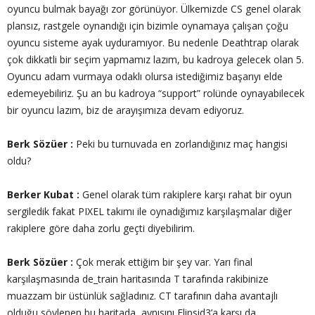
oyuncu bulmak bayağı zor görünüyor. Ülkemizde CS genel olarak
plansız, rastgele oynandığı için bizimle oynamaya çalışan çoğu
oyuncu sisteme ayak uyduramıyor. Bu nedenle Deathtrap olarak
çok dikkatli bir seçim yapmamız lazım, bu kadroya gelecek olan 5.
Oyuncu adam vurmaya odaklı olursa istediğimiz başarıyı elde
edemeyebiliriz. Şu an bu kadroya “support” rolünde oynayabilecek
bir oyuncu lazım, biz de arayışımıza devam ediyoruz.
Berk Sözüer :
Peki bu turnuvada en zorlandığınız maç hangisi
oldu?
Berker Kubat :
Genel olarak tüm rakiplere karşı rahat bir oyun
sergiledik fakat PIXEL takımı ile oynadığımız karşılaşmalar diğer
rakiplere göre daha zorlu geçti diyebilirim.
Berk Sözüer :
Çok merak ettiğim bir şey var. Yarı final
karşılaşmasında de_train haritasında T tarafında rakibinize
muazzam bir üstünlük sağladınız. CT tarafının daha avantajlı
olduğu söylenen bu haritada, aynısını Flipsid3’a karşı da