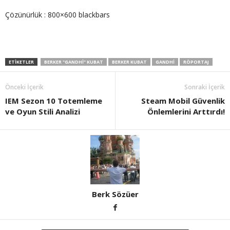
Çözünürlük : 800×600 blackbars
ETIKETLER
BERKER "GANDHI" KUBAT
BERKER KUBAT
GANDHI
RÖPORTAJ
Önceki İçerik
Sonraki İçerik
IEM Sezon 10 Totemleme
Steam Mobil Güvenlik
ve Oyun Stili Analizi
Önlemlerini Arttırdı!
Berk Sözüer