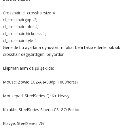
Crosshair: cl_crosshairsize 4;
cl_crosshairgap -2;
cl_crosshaircolor 4;
cl_crosshairthickness 1;
cl_crosshairstyle 4
Genelde bu ayarlarla oynuyorum fakat beni takip edenler sık sık
crosshair değiştirdiğimi biliyordur.
Ekipmanlarım da şu şekilde:
Mouse: Zowie EC2-A (400dpi 1000hertz)
Mousepad: SteelSeries QcK+ Heavy
Kulaklık: SteelSeries Siberia CS: GO Edition
Klavye: SteelSeries 7G