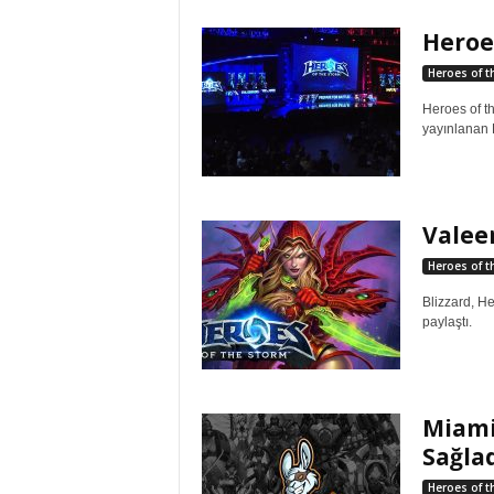
Heroe
Heroes of t
Heroes of th
yayınlanan 
Valee
Heroes of t
Blizzard, H
paylaştı.
Miami 
Sağlad
Heroes of t