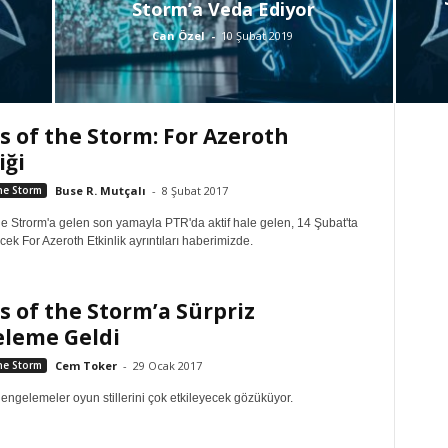
Storm’a Veda Ediyor
Can Özel
-
10 Şubat 2019
s of the Storm: For Azeroth
iği
he Storm
Buse R. Mutçalı
-
8 Şubat 2017
he Strorm'a gelen son yamayla PTR'da aktif hale gelen, 14 Şubat'ta
lecek For Azeroth Etkinlik ayrıntıları haberimizde.
s of the Storm’a Sürpriz
leme Geldi
he Storm
Cem Toker
-
29 Ocak 2017
engelemeler oyun stillerini çok etkileyecek gözüküyor.