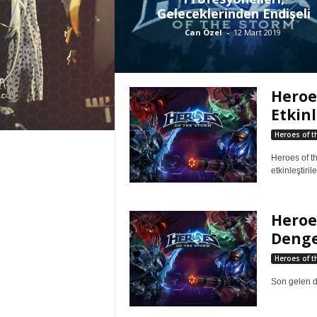
Geleceklerinden Endişeli
Can Özel
-
12 Mart 2019
Heroe
Etkinl
Heroes of t
Heroes of t
etkinleştiri
Heroe
Denge
Heroes of t
Son gelen d