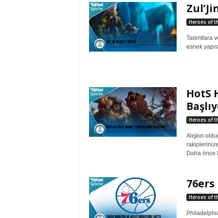
Zul’Ji
Heroes of t
Talentlara 
esnek yapısı
HotS H
Başlıy
Heroes of t
Alışkın oldu
rakipleriniz
Daha önce H
76ers 
Heroes of t
Philadelphi