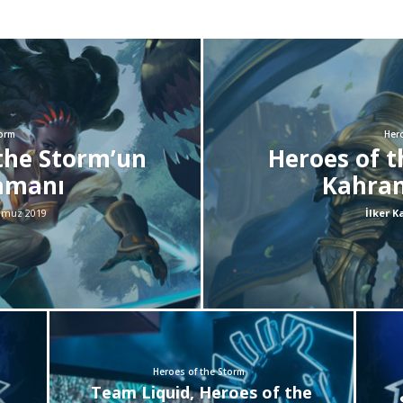
torm
Hero
 the Storm’un
Heroes of t
amanı
Kahra
muz 2019
İlker K
Heroes of the Storm
Team Liquid, Heroes of the