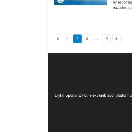
bir espor ta
pazartesi gü
...
1
2
3
9
Dijital Sporlar Ekibi, elektronik spor platfor