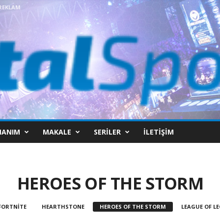
REKLAM
NANIM
MAKALE
SERILER
İLETIŞIM
HEROES OF THE STORM
FORTNITE
HEARTHSTONE
HEROES OF THE STORM
LEAGUE OF L