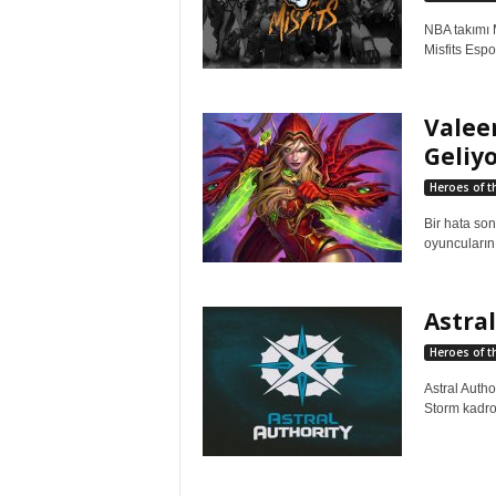
NBA takımı M
Misfits Espor
Valee
Geliyo
Heroes of t
Bir hata son
oyuncularını
Astral
Heroes of t
Astral Autho
Storm kadros