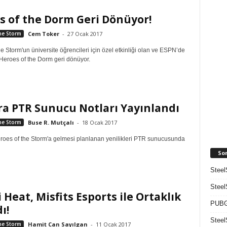
s of the Dorm Geri Dönüyor!
he Storm
Cem Toker
-
27 Ocak 2017
e Storm'un üniversite öğrencileri için özel etkinliği olan ve ESPN’de
Heroes of the Dorm geri dönüyor.
ra PTR Sunucu Notları Yayınlandı
he Storm
Buse R. Mutçalı
-
18 Ocak 2017
eroes of the Storm'a gelmesi planlanan yenilikleri PTR sunucusunda
So
Steel
Steel
Heat, Misfits Esports ile Ortaklık
PUBG 
ı!
Steel
he Storm
Hamit Can Sayılgan
-
11 Ocak 2017