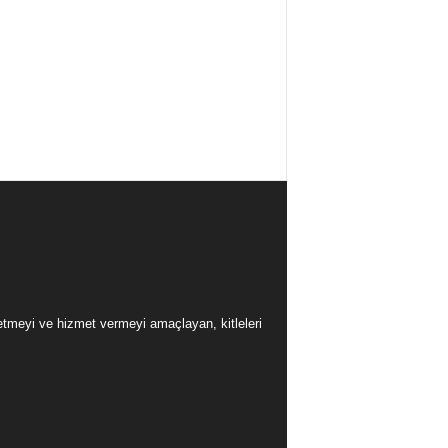
üretmeyi ve hizmet vermeyi amaçlayan, kitleleri