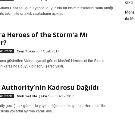
çıktı
iami Heat salı günü yaptığı duyuruda bir kısım hisselerini satın aldığı
Mons
ts takımı ile ortaklık sağladığını açıkladı.
ile M
ra Heroes of the Storm’a Mı
r?
he Storm
Cem Toker
-
7 Ocak 2017
ucu gösterilen Valeera'ya ait görsel klasörü Heroes of the Storm
n kafasında büyük bir soru işareti yaktı.
 Authority’nin Kadrosu Dağıldı
he Storm
Mehmet Nalçakan
-
5 Ocak 2017
rity geçtiğimiz günlerde yayınladığı bildiri ile güncel Heroes of the
uyla yollarını ayırma kararı aldı.