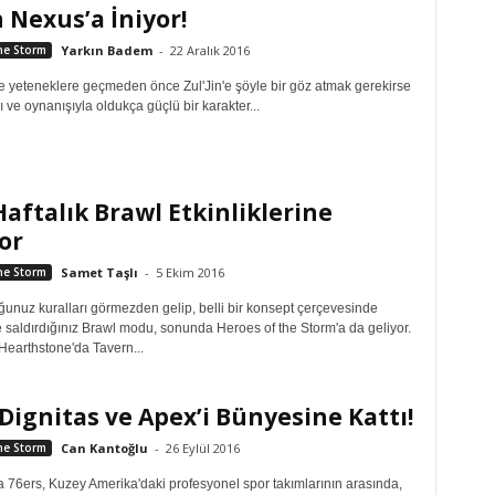
n Nexus’a İniyor!
he Storm
Yarkın Badem
-
22 Aralık 2016
ve yeteneklere geçmeden önce Zul'Jin'e şöyle bir göz atmak gerekirse
 ve oynanışıyla oldukça güçlü bir karakter...
aftalık Brawl Etkinliklerine
or
he Storm
Samet Taşlı
-
5 Ekim 2016
ğunuz kuralları görmezden gelip, belli bir konsept çerçevesinde
e saldırdığınız Brawl modu, sonunda Heroes of the Storm'a da geliyor.
earthstone'da Tavern...
Dignitas ve Apex’i Bünyesine Kattı!
he Storm
Can Kantoğlu
-
26 Eylül 2016
a 76ers, Kuzey Amerika'daki profesyonel spor takımlarının arasında,