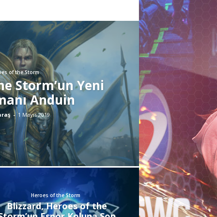
es of the Storm
he Storm’un Yeni
manı Anduin
araş
-
1 Mayıs 2019
Heroes of the Storm
Blizzard, Heroes of the
Storm’un Espor Koluna Son