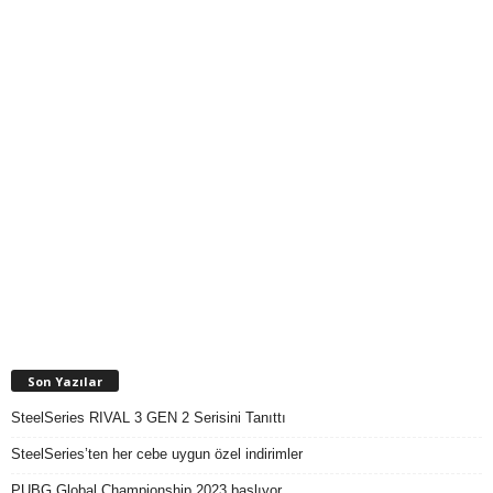
Son Yazılar
SteelSeries RIVAL 3 GEN 2 Serisini Tanıttı
SteelSeries’ten her cebe uygun özel indirimler
PUBG Global Championship 2023 başlıyor