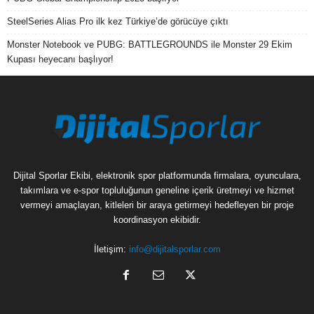
SteelSeries Alias Pro ilk kez Türkiye’de görücüye çıktı
Monster Notebook ve PUBG: BATTLEGROUNDS ile Monster 29 Ekim
Kupası heyecanı başlıyor!
Dijital Sporlar Ekibi, elektronik spor platformunda firmalara, oyunculara,
takımlara ve e-spor topluluğunun geneline içerik üretmeyi ve hizmet
vermeyi amaçlayan, kitleleri bir araya getirmeyi hedefleyen bir proje
koordinasyon ekibidir.
İletişim:
info@dijitalsporlar.com