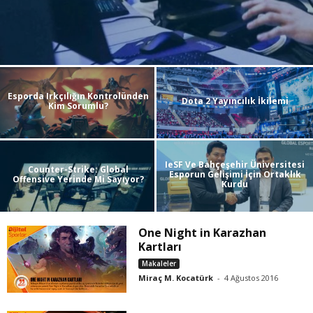
Esporda Irkçılığın Kontrolünden
Dota 2 Yayıncılık İkilemi
Kim Sorumlu?
IeSF Ve Bahçeşehir Üniversitesi
Counter-Strike: Global
Esporun Gelişimi İçin Ortaklık
Offensive Yerinde Mi Sayıyor?
Kurdu
One Night in Karazhan
Kartları
Makaleler
Miraç M. Kocatürk
-
4 Ağustos 2016