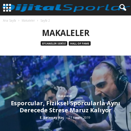
Ana Sayfa
Makaleler
Sayfa 2
MAKALELER
EFSANELER SERISI
HALL OF FAME
Makaleler
Esporcular, Fiziksel Sporcularla Aynı
Derecede Strese Maruz Kalıyor
E. Setenay Koç
-
21 Kasım 2019