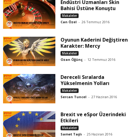
Endüstri Uzmanları Skin
Bahisi Üstüne Konuştu
Makaleler
Can Özel
-
26 Temmuz 2016
Oyunun Kaderini Değiştiren
Karakter: Mercy
Makaleler
Ozan Öğünç
-
12 Temmuz 2016
Dereceli Sıralarda
Yükselmenin Yolları
Makaleler
Sercan Tuncel
-
27 Haziran 2016
Brexit ve eSpor Üzerindeki
Etkileri
Makaleler
Samet Taşlı
-
25 Haziran 2016